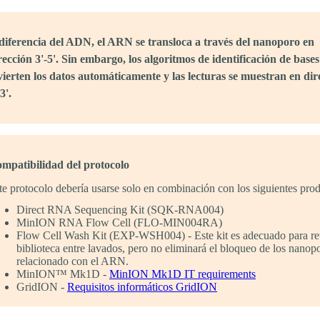
diferencia del ADN, el ARN se transloca a través del nanoporo en
rección 3'-5'. Sin embargo, los algoritmos de identificación de bases
vierten los datos automáticamente y las lecturas se muestran en dir
3'.
mpatibilidad del protocolo
te protocolo debería usarse solo en combinación con los siguientes prod
Direct RNA Sequencing Kit (SQK-RNA004)
MinION RNA Flow Cell (FLO-MIN004RA)
Flow Cell Wash Kit (EXP-WSH004) - Este kit es adecuado para reti
biblioteca entre lavados, pero no eliminará el bloqueo de los nanop
relacionado con el ARN.
MinION™ Mk1D -
MinION Mk1D IT requirements
GridION -
Requisitos informáticos GridION