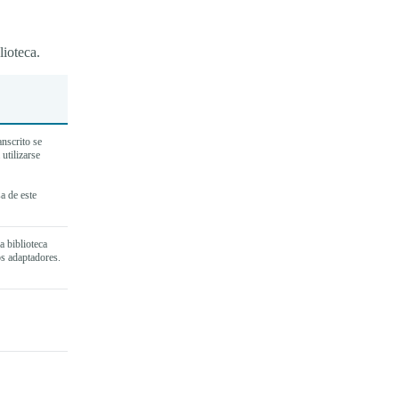
lioteca.
anscrito se
utilizarse
a de este
 biblioteca
os adaptadores.