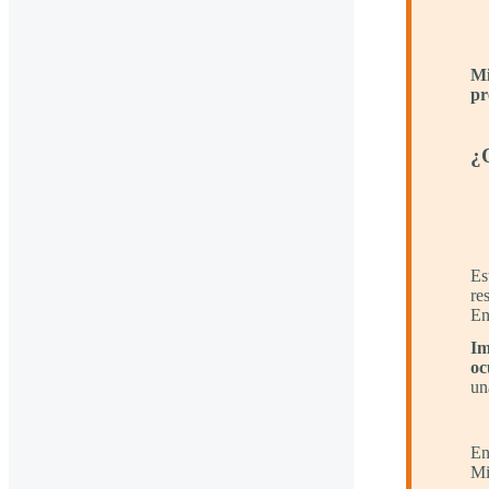
Mi
pr
¿Q
Es
re
En
Im
oc
un
En
M