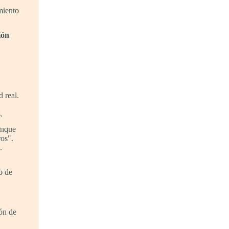
miento
ión
 real.
.
unque
ros".
.
o de
ión de