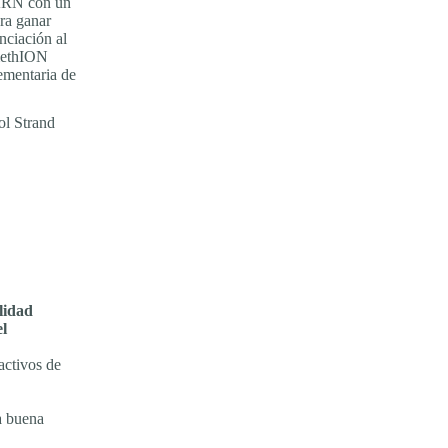
 ARN con un
ra ganar
nciación al
methION
mentaria de
l Strand
lidad
el
activos de
na buena