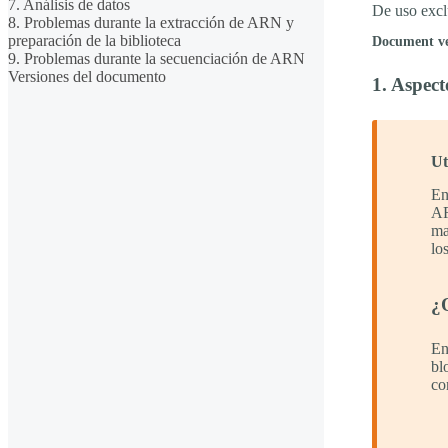
7. Análisis de datos
De uso excl
8. Problemas durante la extracción de ARN y
preparación de la biblioteca
Document v
9. Problemas durante la secuenciación de ARN
Versiones del documento
1. Aspect
Ut
En
AR
ma
lo
¿
En
bl
co