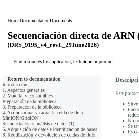
Products
Applications
Home
Documentation
Documents
Secuenciación directa de AR
(DRS_9195_v4_revL_29June2026)
Search
Search
Return to documentation
Descripci
Introducción
1. Aspectos generales
Este protoco
2. Material y consumibles
Preparación de la biblioteca
Sirve
3. Preparación de la biblioteca
Puede
4. Acondicionar y cargar la celda de flujo
reduc
MinION/GridION
No pr
Secuenciación y análisis de datos (1)
Se ta
5. Adquisición de datos e identificación de bases
Es co
6. Reutilización y devolución de celdas de flujo