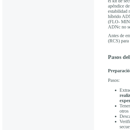
el kit de 
apéndice de
estabilidad 
híbrido AD
(FLO- MIN0
ADNc no se 
Antes de em
(RCS) para f
Pasos del
Preparació
Pasos:
Extra
reali
expe
Tener
otros 
Desca
Verifi
secue