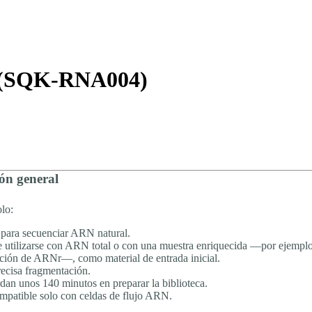
About
N (SQK-RNA004)
ón general
lo:
 para secuenciar ARN natural.
 utilizarse con ARN total o con una muestra enriquecida —por ejemplo
ción de ARNr—, como material de entrada inicial.
ecisa fragmentación.
rdan unos 140 minutos en preparar la biblioteca.
mpatible solo con celdas de flujo ARN.