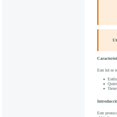
Ut
Caracterís
Este kit se 
Estén
Quier
Tienen
Introducci
Este protoc