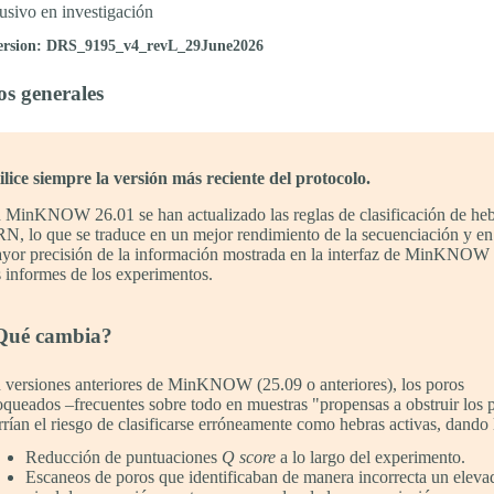
usivo en investigación
ersion: DRS_9195_v4_revL_29June2026
os generales
ilice siempre la versión más reciente del protocolo.
 MinKNOW 26.01 se han actualizado las reglas de clasificación de heb
N, lo que se traduce en un mejor rendimiento de la secuenciación y en
yor precisión de la información mostrada en la interfaz de MinKNOW
s informes de los experimentos.
Qué cambia?
 versiones anteriores de MinKNOW (25.09 o anteriores), los poros
oqueados –frecuentes sobre todo en muestras "propensas a obstruir los 
rrían el riesgo de clasificarse erróneamente como hebras activas, dando 
Reducción de puntuaciones
Q score
a lo largo del experimento.
Escaneos de poros que identificaban de manera incorrecta un eleva