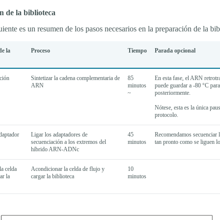
 de la biblioteca
uiente es un resumen de los pasos necesarios en la preparación de la bib
de la
Proceso
Tiempo
Parada opcional
ción
Sintetizar la cadena complementaria de
85
En esta fase, el ARN retrotr
ARN
minutos
puede guardar a -80 °C para 
~
posteriormente.
Nótese, esta es la única paus
protocolo.
adaptador
Ligar los adaptadores de
45
Recomendamos secuenciar la
secuenciación a los extremos del
minutos
tan pronto como se liguen l
híbrido ARN-ADNc
a celda
Acondicionar la celda de flujo y
10
ar la
cargar la biblioteca
minutos