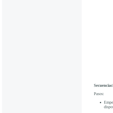
Secuenciaci
Pasos:
Empez
dispos