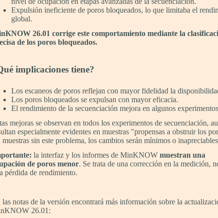
nivel de ocupación en etapas avanzadas de la secuenciación.
Expulsión ineficiente de poros bloqueados, lo que limitaba el rendi
global.
nKNOW 26.01 corrige este comportamiento mediante la clasificac
ecisa de los poros bloqueados.
ué implicaciones tiene?
Los escaneos de poros reflejan con mayor fidelidad la disponibilidad
Los poros bloqueados se expulsan con mayor eficacia.
El rendimiento de la secuenciación mejora en algunos experimentos
tas mejoras se observan en todos los experimentos de secuenciación, a
sultan especialmente evidentes en muestras "propensas a obstruir los po
 muestras sin este problema, los cambios serán mínimos o inapreciables
portante:
la interfaz y los informes de MinKNOW
muestran una
upación de poros menor
. Se trata de una corrección en la medición, n
a pérdida de rendimiento.
 las notas de la versión encontrará más información sobre la actualizac
inKNOW 26.01: