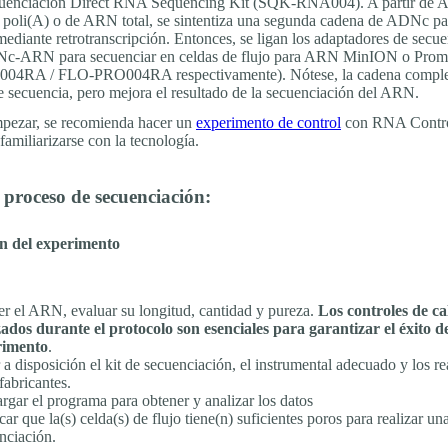
secuenciación Direct RNA Sequencing Kit (SQK-RNA004). A partir de
 poli(A) o de ARN total, se sintentiza una segunda cadena de ADNc pa
mediante retrotranscripción. Entonces, se ligan los adaptadores de secue
Nc-ARN para secuenciar en celdas de flujo para ARN MinION o Pro
04RA / FLO-PRO004RA respectivamente). Nótese, la cadena comple
secuencia, pero mejora el resultado de la secuenciación del ARN.
pezar, se recomienda hacer un
experimento de control
con RNA Contro
amiliarizarse con la tecnología.
 proceso de secuenciación:
n del experimento
er el ARN, evaluar su longitud, cantidad y pureza.
Los controles de ca
zados durante el protocolo son esenciales para garantizar el éxito d
rimento
.
 a disposición el kit de secuenciación, el instrumental adecuado y los re
fabricantes.
rgar el programa para obtener y analizar los datos
car que la(s) celda(s) de flujo tiene(n) suficientes poros para realizar u
nciación.