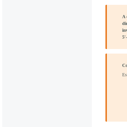
A 
di
in
5'-
Co
Es