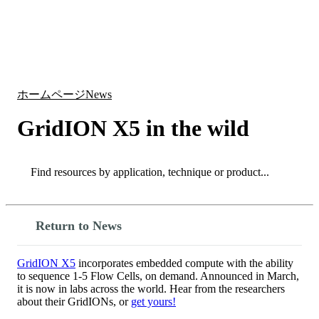
詳
アプ
細
製
リケ
を
Login
Search
View your cart
品
ーシ
表
ョン
示
ホームページ
News
GridION X5 in the wild
Search
Search
Return to News
GridION X5
incorporates embedded compute with the ability
to sequence 1-5 Flow Cells, on demand. Announced in March,
it is now in labs across the world. Hear from the researchers
about their GridIONs, or
get yours!