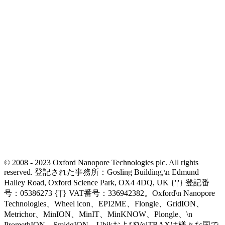
© 2008 - 2023 Oxford Nanopore Technologies plc. All rights
reserved. 登記された事務所：Gosling Building,\n Edmund
Halley Road, Oxford Science Park, OX4 4DQ, UK {'|'} 登記番
号：05386273 {'|'} VAT番号：336942382。Oxford\n Nanopore
Technologies、Wheel icon、EPI2ME、Flongle、GridION、
Metrichor、MinION、MinIT、MinKNOW、Plongle、\n
PromethION、SmidgION、UbikおよびVolTRAXは様々な国で