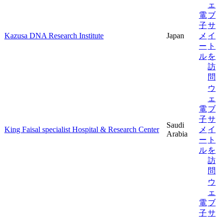
ェ
電
ブ
子
サ
Kazusa DNA Research Institute
Japan
メ
イ
ー
ト
ル
を
訪
問
ウ
ェ
電
ブ
子
サ
Saudi
King Faisal specialist Hospital & Research Center
メ
イ
Arabia
ー
ト
ル
を
訪
問
ウ
ェ
電
ブ
子
サ