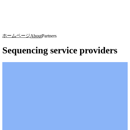
詳
アプ
細
製
リケ
を
Login
Search
View your cart
品
ーシ
表
ョン
示
ホームページ
About
Partners
Sequencing service providers