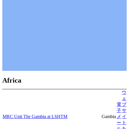
Africa
ウ
ェ
電
ブ
子
サ
MRC Unit The Gambia at LSHTM
Gambia
メ
イ
ー
ト
ル
を