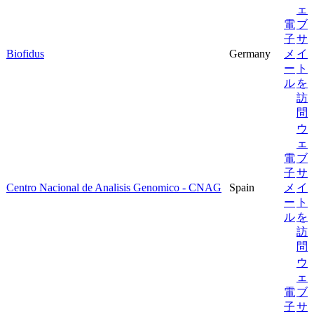
ェ
電
ブ
子
サ
Biofidus
Germany
メ
イ
ー
ト
ル
を
訪
問
ウ
ェ
電
ブ
子
サ
Centro Nacional de Analisis Genomico - CNAG
Spain
メ
イ
ー
ト
ル
を
訪
問
ウ
ェ
電
ブ
子
サ