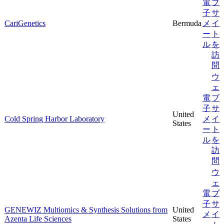
電
ブ
子
サ
CariGenetics
Bermuda
メ
イ
ー
ト
ル
を
訪
問
ウ
ェ
電
ブ
子
サ
United
Cold Spring Harbor Laboratory
メ
イ
States
ー
ト
ル
を
訪
問
ウ
ェ
電
ブ
子
サ
GENEWIZ Multiomics & Synthesis Solutions from
United
メ
イ
Azenta Life Sciences
States