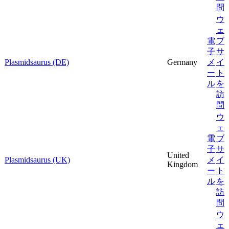
問
ウ
ェ
電
ブ
子
サ
Plasmidsaurus (DE)
Germany
メ
イ
ー
ト
ル
を
訪
問
ウ
ェ
電
ブ
子
サ
United
Plasmidsaurus (UK)
メ
イ
Kingdom
ー
ト
ル
を
訪
問
ウ
ェ