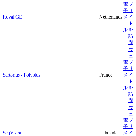
電
ブ
子
サ
Royal GD
Netherlands
メ
イ
ー
ト
ル
を
訪
問
ウ
ェ
電
ブ
子
サ
Sartorius - Polyplus
France
メ
イ
ー
ト
ル
を
訪
問
ウ
ェ
電
ブ
子
サ
SeqVision
Lithuania
メ
イ