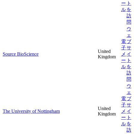
ー
ト
ル
を
訪
問
ウ
ェ
電
ブ
子
サ
United
Source BioScience
メ
イ
Kingdom
ー
ト
ル
を
訪
問
ウ
ェ
電
ブ
子
サ
United
The University of Nottingham
メ
イ
Kingdom
ー
ト
ル
を
訪