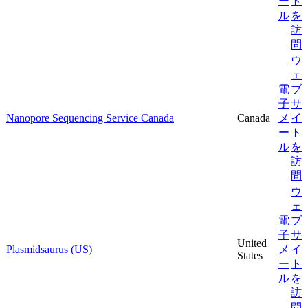
ー
ト
ル
を
訪
問
ウ
ェ
電
ブ
子
サ
Nanopore Sequencing Service Canada
Canada
メ
イ
ー
ト
ル
を
訪
問
ウ
ェ
電
ブ
子
サ
United
Plasmidsaurus (US)
メ
イ
States
ー
ト
ル
を
訪
問