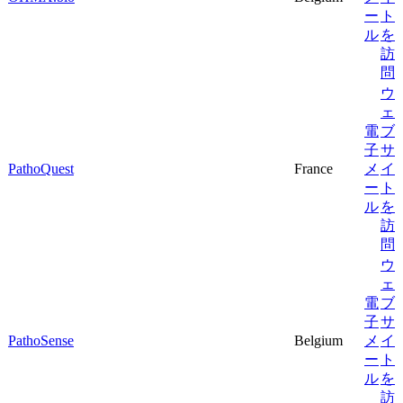
ー
ト
ル
を
訪
問
ウ
ェ
電
ブ
子
サ
PathoQuest
France
メ
イ
ー
ト
ル
を
訪
問
ウ
ェ
電
ブ
子
サ
PathoSense
Belgium
メ
イ
ー
ト
ル
を
訪