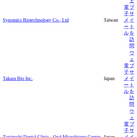
ェ
電
ブ
子
サ
Synomics Biotechnology Co., Ltd
Taiwan
メ
イ
ー
ト
ル
を
訪
問
ウ
ェ
電
ブ
子
サ
Takara Bio Inc.
Japan
メ
イ
ー
ト
ル
を
訪
問
ウ
ェ
電
ブ
子
サ
Taniguchi Dental Clinic - Oral Microbiome Center
Japan
メ
イ