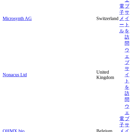
電
ブ
子
サ
Microsynth AG
Switzerland
メ
イ
ー
ト
ル
を
訪
問
ウ
ェ
ブ
サ
United
Nonacus Ltd
イ
Kingdom
ト
を
訪
問
ウ
ェ
電
ブ
子
サ
OHMX.bio
Belgium
メ
イ