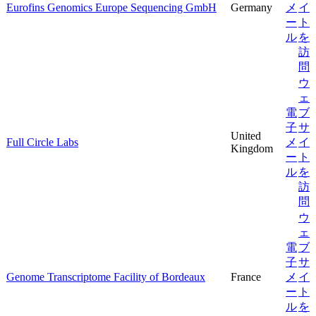
Eurofins Genomics Europe Sequencing GmbH
Germany
メ
イ
ー
ト
ル
を
訪
問
ウ
ェ
電
ブ
子
サ
United
Full Circle Labs
メ
イ
Kingdom
ー
ト
ル
を
訪
問
ウ
ェ
電
ブ
子
サ
Genome Transcriptome Facility of Bordeaux
France
メ
イ
ー
ト
ル
を