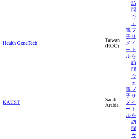
訪
問
ウ
ェ
電
ブ
子
サ
Taiwan
Health GeneTech
メ
イ
(ROC)
ー
ト
ル
を
訪
問
ウ
ェ
電
ブ
子
サ
Saudi
KAUST
メ
イ
Arabia
ー
ト
ル
を
訪
問
ウ