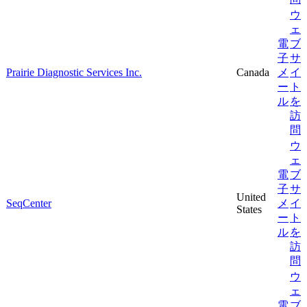
ウ
ェ
電
ブ
子
サ
Prairie Diagnostic Services Inc.
Canada
メ
イ
ー
ト
ル
を
訪
問
ウ
ェ
電
ブ
子
サ
United
SeqCenter
メ
イ
States
ー
ト
ル
を
訪
問
ウ
ェ
電
ブ