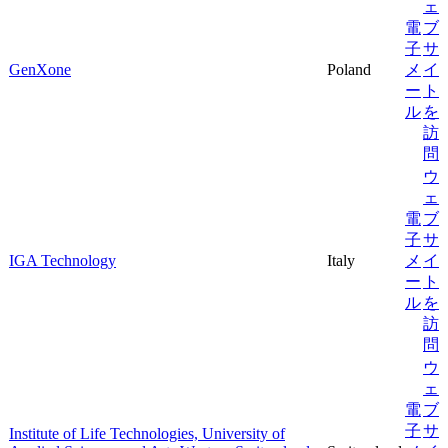
ェ
電
ブ
子
サ
GenXone
Poland
メ
イ
ー
ト
ル
を
訪
問
ウ
ェ
電
ブ
子
サ
IGA Technology
Italy
メ
イ
ー
ト
ル
を
訪
問
ウ
ェ
電
ブ
子
サ
Institute of Life Technologies, University of