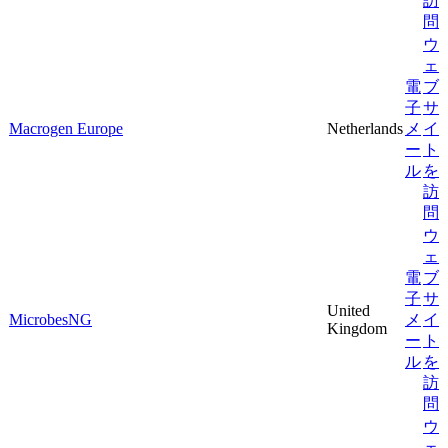
訪
問
ウ
ェ
電
ブ
子
サ
Macrogen Europe
Netherlands
メ
イ
ー
ト
ル
を
訪
問
ウ
ェ
電
ブ
子
サ
United
MicrobesNG
メ
イ
Kingdom
ー
ト
ル
を
訪
問
ウ
ェ