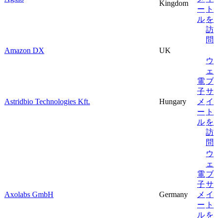
Kingdom
ー
ト
ル
を
訪
問
Amazon DX
UK
ウ
ェ
電
ブ
子
サ
Astridbio Technologies Kft.
Hungary
メ
イ
ー
ト
ル
を
訪
問
ウ
ェ
電
ブ
子
サ
Axolabs GmbH
Germany
メ
イ
ー
ト
ル
を