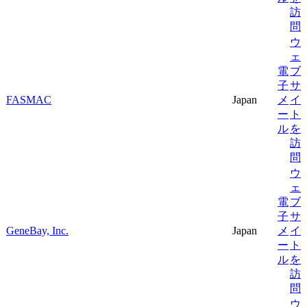
訪
問
ウ
ェ
電
ブ
子
サ
FASMAC
Japan
メ
イ
ー
ト
ル
を
訪
問
ウ
ェ
電
ブ
子
サ
GeneBay, Inc.
Japan
メ
イ
ー
ト
ル
を
訪
問
ウ