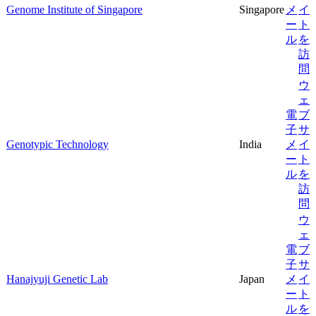
Genome Institute of Singapore
Singapore
メ
イ
ー
ト
ル
を
訪
問
ウ
ェ
電
ブ
子
サ
Genotypic Technology
India
メ
イ
ー
ト
ル
を
訪
問
ウ
ェ
電
ブ
子
サ
Hanajyuji Genetic Lab
Japan
メ
イ
ー
ト
ル
を