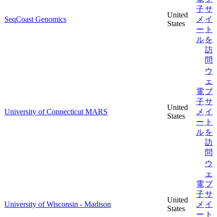
子
サ
United
SeqCoast Genomics
メ
イ
States
ー
ト
ル
を
訪
問
ウ
ェ
電
ブ
子
サ
United
University of Connecticut MARS
メ
イ
States
ー
ト
ル
を
訪
問
ウ
ェ
電
ブ
子
サ
United
University of Wisconsin - Madison
メ
イ
States
ー
ト