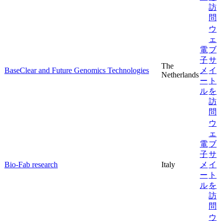
訪
問
ウ
ェ
電
ブ
子
サ
The
BaseClear and Future Genomics Technologies
メ
イ
Netherlands
ー
ト
ル
を
訪
問
ウ
ェ
電
ブ
子
サ
Bio-Fab research
Italy
メ
イ
ー
ト
ル
を
訪
問
ウ