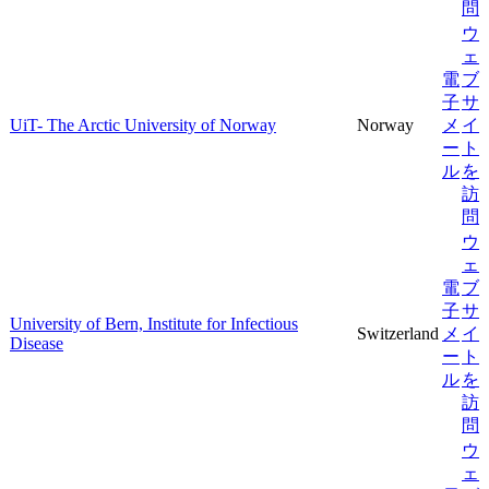
問
ウ
ェ
電
ブ
子
サ
UiT- The Arctic University of Norway
Norway
メ
イ
ー
ト
ル
を
訪
問
ウ
ェ
電
ブ
子
サ
University of Bern, Institute for Infectious
Switzerland
メ
イ
Disease
ー
ト
ル
を
訪
問
ウ
ェ