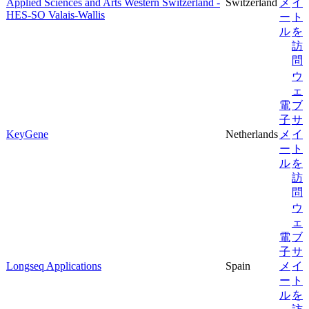
Applied Sciences and Arts Western Switzerland -
Switzerland
メ
イ
HES-SO Valais-Wallis
ー
ト
ル
を
訪
問
ウ
ェ
電
ブ
子
サ
KeyGene
Netherlands
メ
イ
ー
ト
ル
を
訪
問
ウ
ェ
電
ブ
子
サ
Longseq Applications
Spain
メ
イ
ー
ト
ル
を