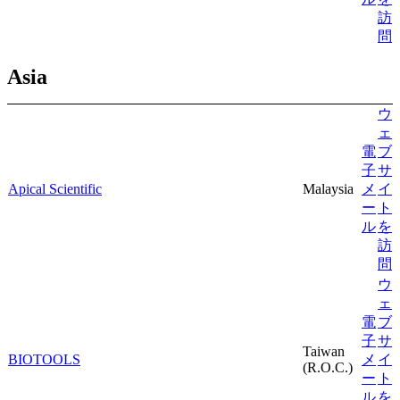
訪
問
Asia
ウ
ェ
電
ブ
子
サ
Apical Scientific
Malaysia
メ
イ
ー
ト
ル
を
訪
問
ウ
ェ
電
ブ
子
サ
Taiwan
BIOTOOLS
メ
イ
(R.O.C.)
ー
ト
ル
を