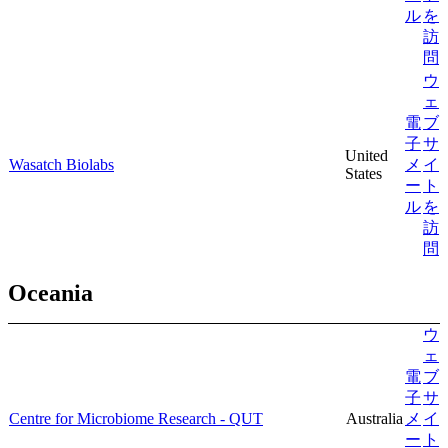
ル
を
訪
問
ウ
ェ
電
ブ
子
サ
United
Wasatch Biolabs
メ
イ
States
ー
ト
ル
を
訪
問
Oceania
ウ
ェ
電
ブ
子
サ
Centre for Microbiome Research - QUT
Australia
メ
イ
ー
ト