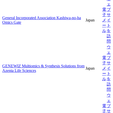
ェ
電
ブ
子
サ
General Incorporated Association Kashiwa-no-ha
Japan
メ
イ
Omics Gate
ー
ト
ル
を
訪
問
ウ
ェ
電
ブ
子
サ
GENEWIZ Multiomics & Synthesis Solutions from
Japan
メ
イ
Azenta Life Sciences
ー
ト
ル
を
訪
問
ウ
ェ
電
ブ
子
サ