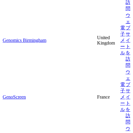
訪
問
ウ
ェ
電
ブ
子
サ
United
Genomics Birmingham
メ
イ
Kingdom
ー
ト
ル
を
訪
問
ウ
ェ
電
ブ
子
サ
GenoScreen
France
メ
イ
ー
ト
ル
を
訪
問
ウ