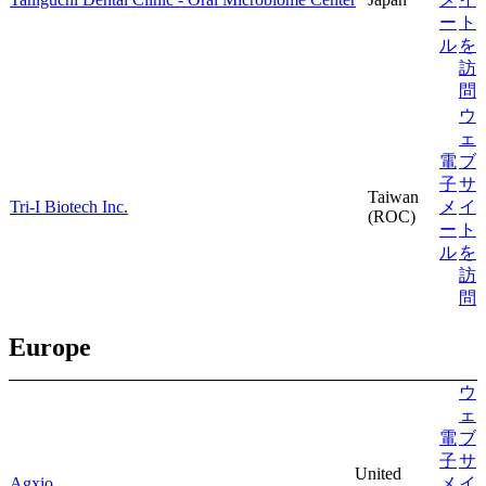
ー
ト
ル
を
訪
問
ウ
ェ
電
ブ
子
サ
Taiwan
Tri-I Biotech Inc.
メ
イ
(ROC)
ー
ト
ル
を
訪
問
Europe
ウ
ェ
電
ブ
子
サ
United
Agxio
メ
イ