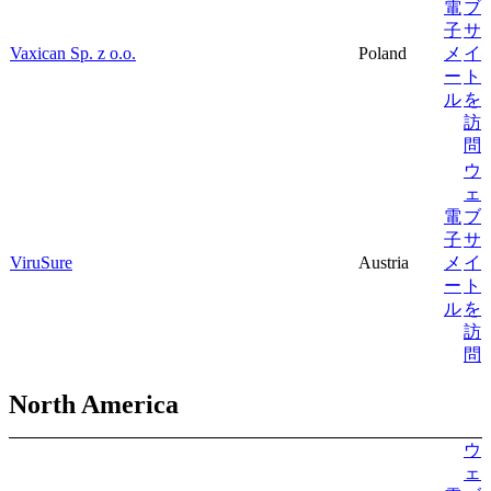
電
ブ
子
サ
Vaxican Sp. z o.o.
Poland
メ
イ
ー
ト
ル
を
訪
問
ウ
ェ
電
ブ
子
サ
ViruSure
Austria
メ
イ
ー
ト
ル
を
訪
問
North America
ウ
ェ