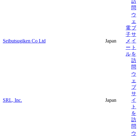
訪
問
ウ
ェ
電
ブ
子
サ
Seibutsugiken Co Ltd
Japan
メ
イ
ー
ト
ル
を
訪
問
ウ
ェ
ブ
サ
SRL, Inc.
Japan
イ
ト
を
訪
問
ウ