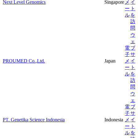
Next Level Genomics
Singapore
メ
イ
ー
ト
ル
を
訪
問
ウ
ェ
電
ブ
子
サ
PROUMED Co.,Ltd.
Japan
メ
イ
ー
ト
ル
を
訪
問
ウ
ェ
電
ブ
子
サ
PT. Genetika Science Indonesia
Indonesia
メ
イ
ー
ト
ル
を