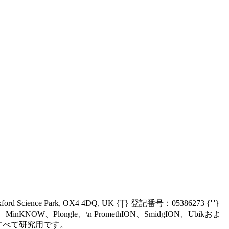
Oxford Science Park, OX4 4DQ, UK {'|'} 登記番号：05386273 {'|'}
nIT、MinKNOW、Plongle、\n PromethION、SmidgION、Ubikおよ
、\n現在すべて研究用です。