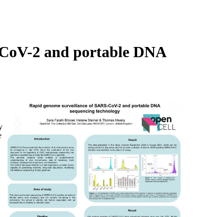
Login
Search
View your cart
-CoV-2 and portable DNA
y
e