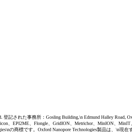
 reserved. 登記された事務所：Gosling Building,\n Edmund Halley Road, 
eel icon、EPI2ME、Flongle、GridION、Metrichor、MinION、Mi
gies\nの商標です。Oxford Nanopore Technologies製品は