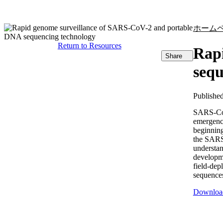
製品
アプリケーション
ホーム
Return to Resources
Rap
Share
sequ
Publishe
SARS-CoV-
emergence
beginning
the SARS
understan
developm
field-dep
sequences
Downloa