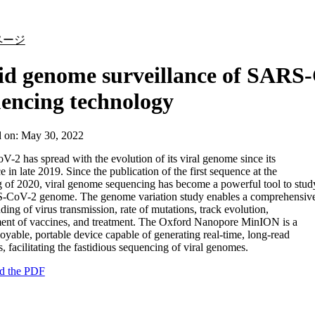
詳細を表示
ページ
id genome surveillance of SARS
encing technology
d on:
May 30, 2022
2 has spread with the evolution of its viral genome since its
 in late 2019. Since the publication of the first sequence at the
 of 2020, viral genome sequencing has become a powerful tool to stud
-CoV-2 genome. The genome variation study enables a comprehensiv
ding of virus transmission, rate of mutations, track evolution,
ent of vaccines, and treatment. The Oxford Nanopore MinION is a
loyable, portable device capable of generating real-time, long-read
, facilitating the fastidious sequencing of viral genomes.
d the PDF