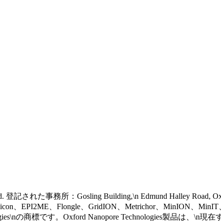
 reserved. 登記された事務所：Gosling Building,\n Edmund Halley Road, 
eel icon、EPI2ME、Flongle、GridION、Metrichor、MinION、Mi
gies\nの商標です。Oxford Nanopore Technologies製品は