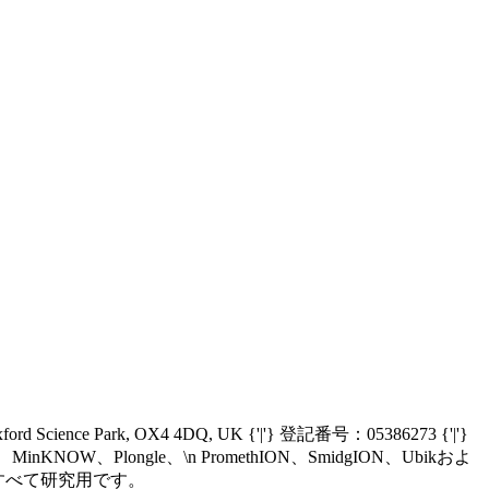
Oxford Science Park, OX4 4DQ, UK {'|'} 登記番号：05386273 {'|'}
nIT、MinKNOW、Plongle、\n PromethION、SmidgION、Ubikおよ
、\n現在すべて研究用です。