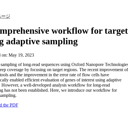
詳細を表示
ページ
mprehensive workflow for target
g adaptive sampling
d on:
May 19, 2023
 sampling of long-read sequences using Oxford Nanopore Technologie
eep coverage by focusing on target regions. The recent improvement of
 tools and the improvement in the error rate of flow cells have
ically enabled efficient evaluation of genes of interest using adaptive
 However, a well-developed analysis workflow for long-read
g has not been established. Here, we introduce our workflow for
sampling.
d the PDF