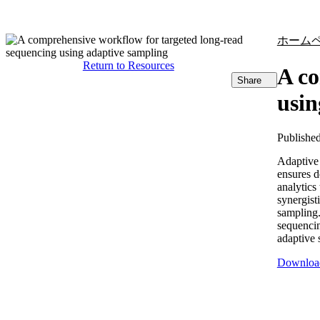
製品
アプリケーション
ホーム
Return to Resources
A co
Share
usin
Publishe
Adaptive
ensures d
analytics
synergist
sampling.
sequencin
adaptive 
Downloa