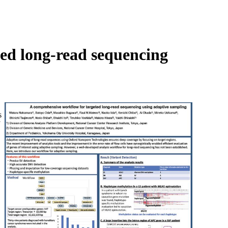
Login
Search
View your cart
ed long-read sequencing
s