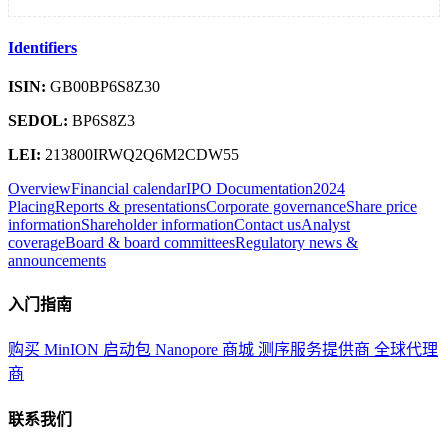
Identifiers
ISIN:
GB00BP6S8Z30
SEDOL:
BP6S8Z3
LEI:
213800IRWQ2Q6M2CDW55
Overview
Financial calendar
IPO Documentation
2024
Placing
Reports & presentations
Corporate governance
Share price
information
Shareholder information
Contact us
Analyst
coverage
Board & board committees
Regulatory news &
announcements
入门指南
购买 MinION 启动包
Nanopore 商城
测序服务提供商
全球代理
商
联系我们