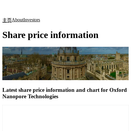
产
应用
关
Login
Search
View your cart
品
领域
于
About
Investors
主页
Share price information
Latest share price information and chart for Oxford
Nanopore Technologies