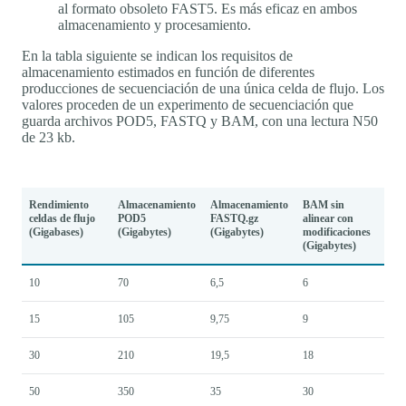
al formato obsoleto FAST5. Es más eficaz en ambos
almacenamiento y procesamiento.
En la tabla siguiente se indican los requisitos de
almacenamiento estimados en función de diferentes
producciones de secuenciación de una única celda de flujo. Los
valores proceden de un experimento de secuenciación que
guarda archivos POD5, FASTQ y BAM, con una lectura N50
de 23 kb.
Rendimiento
Almacenamiento
Almacenamiento
BAM sin
celdas de flujo
POD5
FASTQ.gz
alinear con
(Gigabases)
(Gigabytes)
(Gigabytes)
modificaciones
(Gigabytes)
10
70
6,5
6
15
105
9,75
9
30
210
19,5
18
50
350
35
30