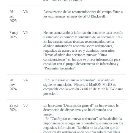
26
V6
Actualización de las recomendaciones del equipo físico a
sep
los equivalentes actuales de GPU Blackwell.
2025
7 may
V5
Hemos actualizado la información dentro de cada sección
2025
y cambiado el nombre y contenido de las secciones 3 y 7.
En las características técnicas recomendadas, se ha
añadido información adicional sobre ordenadores,
requisitos de acceso a la red y dominios necesarios.
Hemos añadido dos secciones nuevas: "Otras
consideraciones" en las que se ofrece información para
consultar con el propio departamento de informática y
"Preguntas frecuentes".
28
V4
En "Configurar un nuevo ordenador", se añadió el
nov
siguiente enunciado: "Nótese, el MinION Mk1D es
2024
compatible con la versión 24.06.16 de MinKNOW o una
posterior".
25 oct
V3
En la sección “Descripción general”, se ha revisado la
2024
descripción del dispositivo y se ha eliminado una
imagen.
- En “Configurar un nuevo ordenador”, se ha añadido la
importancia de escoger un ordenador que cumpla con los
requisitos informáticos. También se ha añadido que la
conexión del ordenador al dispositivo solo es posible a