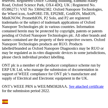
reserved. Registered Office: Gosling Building, Edmund Halley
Road, Oxford Science Park, OX4 4DQ, UK | Registered No.
05386273 | VAT No 336942382. Oxford Nanopore Technologies,
the Wheel icon, AmPORE-TB, EPI2ME, GridION, MinION,
MinKNOW, PromethION, P2 Solo, and P2 are registered
trademarks or the subject of trademark applications of Oxford
Nanopore Technologies plc in various countries. Information
contained herein may be protected by copyright, patents or patents
pending of Oxford Nanopore Technologies plc. All other brands and
names contained are the property of their respective owners. Oxford
Nanopore Technologies products are RUO. Products
labelled/branded as Oxford Nanopore Diagnostics may be RUO or
may be regulated as in‐vitro diagnostic devices in some jurisdictions,
please check individual product labelling.
ONT plc is a member of the producer compliance scheme run by
ERP UK Ltd, who manage the submission of documentation in
support of WEEE compliance for ONT plc’s manufacture and
supply of Electrical and Electronic equipment in the UK.
ONT’s WEEE PRN is WEE/MM3828AA.
See attached certificate
for the submission period 2022.
Select Language