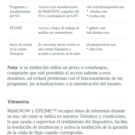
Programas y
Acceso a las actualizaciones
cdn.oxfordnanoportal.com
actualizaciones
de MinKNOW, paquetes del
* .ubuntu.com
del SO
SO y controladores de GPU
*.nvidia.com
EPI2ME
Acceso a flujos de trabajo de
*.github.com
análisis en contenedores
hub.docker.com
Inicio de sesión
Es necesario iniciar sesión en
id.nanoporetech.com
en la cuenta
una cuenta Nanopore y
*.okta.com
Nanopore
acceder a servicios en la nube
Nota
: si su institución utiliza un proxy o cortafuegos,
compruebe que esté permitido el acceso saliente a esos
dominios; así evitará problemas con el funcionamiento de los
programas, las actualizaciones o la autenticación del usuario.
Telemetría
MinKNOW y EPI2ME™ recogen datos de telemetría durante
su uso, tal como se indica en nuestros Términos y condiciones,
lo que ayuda a supervisar el rendimiento del dispositivo, facilita
la resolución de incidencias y activa la sustitución de la garantía
de la celda de flujo cuando corresponda.