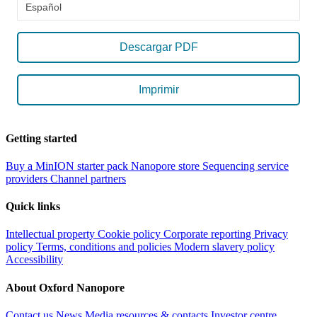
Español
Descargar PDF
Imprimir
Getting started
Buy a MinION starter pack
Nanopore store
Sequencing service
providers
Channel partners
Quick links
Intellectual property
Cookie policy
Corporate reporting
Privacy
policy
Terms, conditions and policies
Modern slavery policy
Accessibility
About Oxford Nanopore
Contact us
News
Media resources & contacts
Investor centre