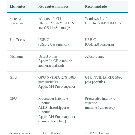
Elementos
Requisitos mínimos
Recomendado
Sistema
Windows 10/11
Windows 10/11
operativo
Ubuntu 22.04/24.04 LTS
Ubuntu 22.04/24.04 LTS
macOS 14 (Sonoma)+
Periféricos
USB-C
USB-C
(USB 2.0 o superior)
(USB 2.0 o superior)
Memoria
16 GB o más
32 GB o más
Apple: 24 GB o más de
memoria unificada
GPU
GPU NVIDIA RTX 5060
GPU NVIDIA RTX 5090
para portátiles
para portátiles
Apple: M4 Pro o superior
CPU
Procesador Intel I5 o
Procesador Inter I7 o
superior
superior
AMD Threadripper o
(mínimo 12 núcleos)
superior
Apple: M4 Pro o superior
(mínimo 6 núcleos)
Almacenamiento
1 TB SSD o más
2 TB SSD o más