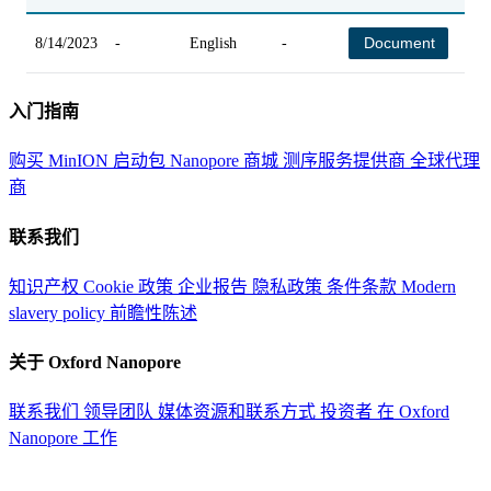
Document
8/14/2023
-
English
-
-
入门指南
购买 MinION 启动包
Nanopore 商城
测序服务提供商
全球代理
商
联系我们
知识产权
Cookie 政策
企业报告
隐私政策
条件条款
Modern
slavery policy
前瞻性陈述
关于 Oxford Nanopore
联系我们
领导团队
媒体资源和联系方式
投资者
在 Oxford
Nanopore 工作