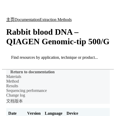
产
应用
关
Login
Search
View your cart
品
领域
于
主页
Documentation
Extraction Methods
Rabbit blood DNA –
QIAGEN Genomic-tip 500/G
Search
Search
Return to documentation
Materials
Method
Results
Sequencing performance
Change log
文档版本
Date
Version
Language
Device
Ch