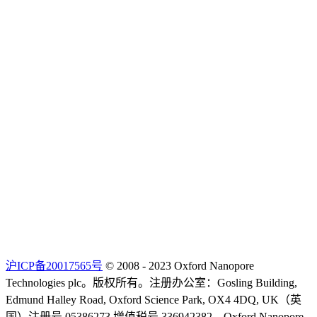
沪ICP备20017565号
© 2008 - 2023 Oxford Nanopore
Technologies plc。版权所有。注册办公室：Gosling Building,
Edmund Halley Road, Oxford Science Park, OX4 4DQ, UK（英
国）注册号 05386273 增值税号 336942382。Oxford Nanopore