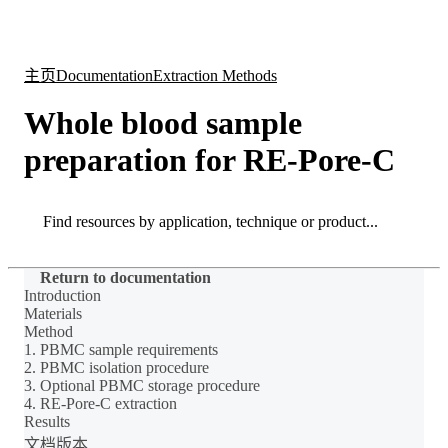
产
应用
关
Login
Search
View your cart
品
领域
于
主页
Documentation
Extraction Methods
Whole blood sample
preparation for RE-Pore-C
Search
Search
Return to documentation
Introduction
Materials
Method
1. PBMC sample requirements
2. PBMC isolation procedure
3. Optional PBMC storage procedure
4. RE-Pore-C extraction
Results
文档版本