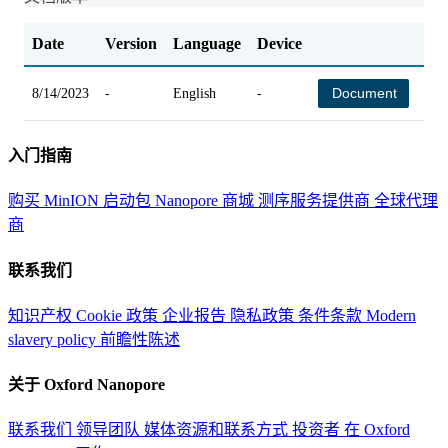
Date
Version
Language
Device
Ch
Document
8/14/2023
-
English
-
-
入门指南
购买 MinION 启动包
Nanopore 商城
测序服务提供商
全球代理
商
联系我们
知识产权
Cookie 政策
企业报告
隐私政策
条件条款
Modern
slavery policy
前瞻性陈述
关于 Oxford Nanopore
联系我们
领导团队
媒体资源和联系方式
投资者
在 Oxford