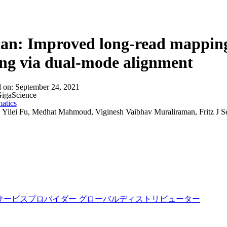
詳細を表示
an: Improved long-read mapping
ing via dual-mode alignment
d on:
September 24, 2021
igaScience
atics
:
Yilei Fu, Medhat Mahmoud, Viginesh Vaibhav Muraliraman, Fritz J S
サービスプロバイダー
グローバルディストリビューター