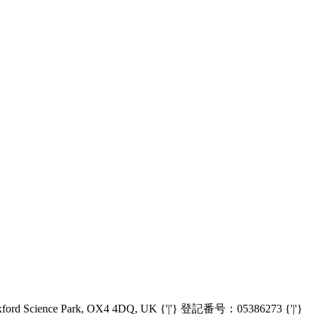
Oxford Science Park, OX4 4DQ, UK {'|'} 登記番号：05386273 {'|'}