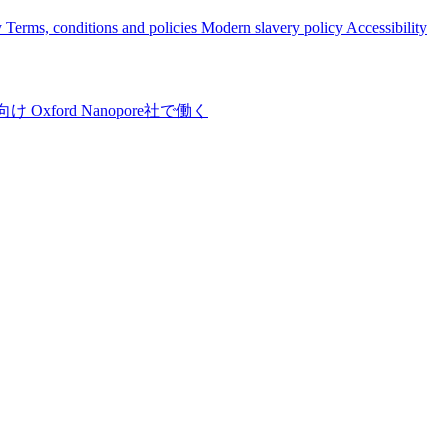
y
Terms, conditions and policies
Modern slavery policy
Accessibility
向け
Oxford Nanopore社で働く