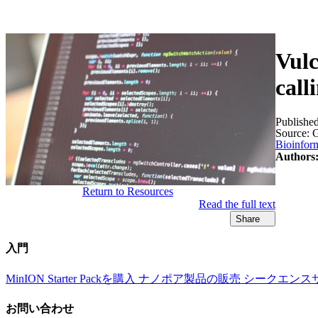
製品
アプリケーション
Vulc
call
Publishe
Source:
G
Bioinform
Authors
Return to Resources
Read the full text
Share
入門
MinION Starter Packを購入
ナノポア製品の販売
シークエンス
お問い合わせ