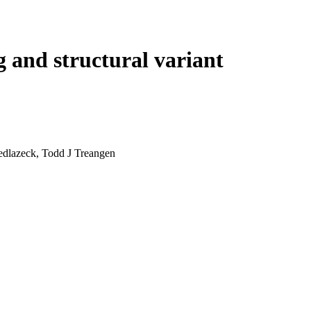
Login
View your cart
 and structural variant
edlazeck, Todd J Treangen