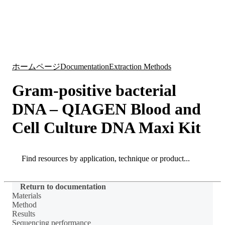
詳
アプ
細
製
リケ
を
Login
Search
View your cart
品
ーシ
表
ョン
示
ホームページ
Documentation
Extraction Methods
Gram-positive bacterial
DNA – QIAGEN Blood and
Cell Culture DNA Maxi Kit
Search
Search
Return to documentation
Materials
Method
Results
Sequencing performance