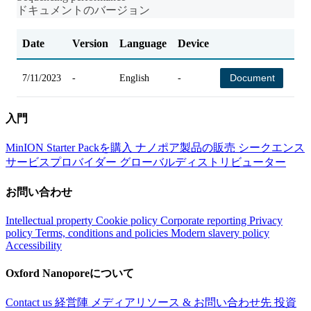
ドキュメントのバージョン
Date
Version
Language
Device
Ch
Document
7/11/2023
-
English
-
-
入門
MinION Starter Packを購入
ナノポア製品の販売
シークエンス
サービスプロバイダー
グローバルディストリビューター
お問い合わせ
Intellectual property
Cookie policy
Corporate reporting
Privacy
policy
Terms, conditions and policies
Modern slavery policy
Accessibility
Oxford Nanoporeについて
Contact us
経営陣
メディアリソース & お問い合わせ先
投資