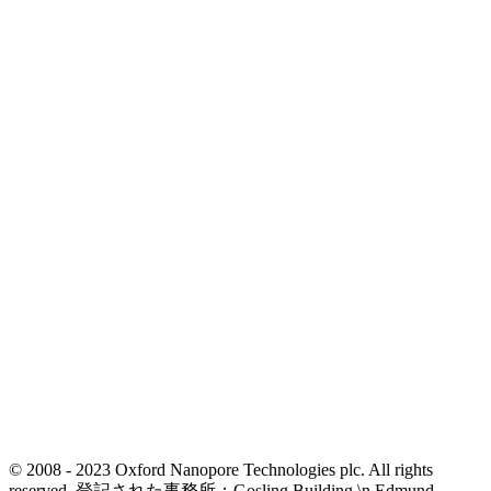
© 2008 - 2023 Oxford Nanopore Technologies plc. All rights
reserved. 登記された事務所：Gosling Building,\n Edmund