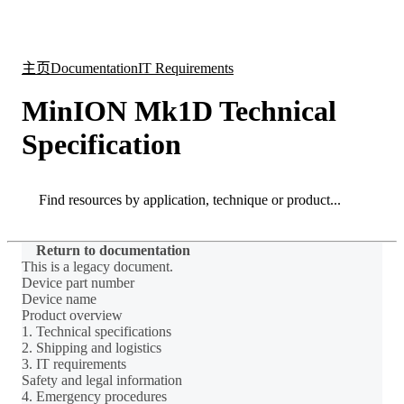
产
应用
关
Login
Search
View your cart
品
领域
于
主页
Documentation
IT Requirements
MinION Mk1D Technical
Specification
Search
Search
Return to documentation
This is a legacy document.
Device part number
Device name
Product overview
1. Technical specifications
2. Shipping and logistics
3. IT requirements
Safety and legal information
4. Emergency procedures