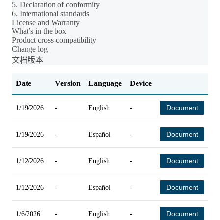
5. Declaration of conformity
6. International standards
License and Warranty
What’s in the box
Product cross-compatibility
Change log
文档版本
Date
Version
Language
Device
C
Document
1/19/2026
-
English
-
-
Document
1/19/2026
-
Español
-
-
Document
1/12/2026
-
English
-
-
Document
1/12/2026
-
Español
-
-
Document
1/6/2026
-
English
-
-