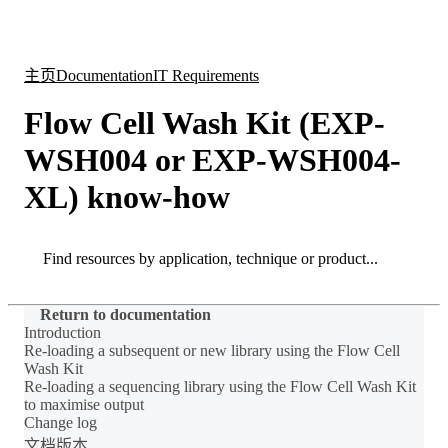
产
应用
关
Login
Search
View your cart
品
领域
于
主页
Documentation
IT Requirements
Flow Cell Wash Kit (EXP-
WSH004 or EXP-WSH004-
XL) know-how
Search
Search
Return to documentation
Introduction
Re-loading a subsequent or new library using the Flow Cell
Wash Kit
Re-loading a sequencing library using the Flow Cell Wash Kit
to maximise output
Change log
文档版本