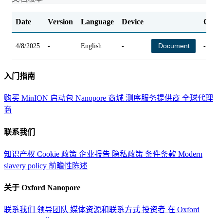
Date
Version
Language
Device
Cha
Document
4/8/2025
-
English
-
-
入门指南
购买 MinION 启动包
Nanopore 商城
测序服务提供商
全球代理
商
联系我们
知识产权
Cookie 政策
企业报告
隐私政策
条件条款
Modern
slavery policy
前瞻性陈述
关于 Oxford Nanopore
联系我们
领导团队
媒体资源和联系方式
投资者
在 Oxford