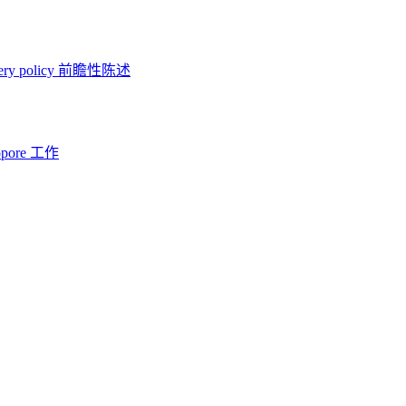
ery policy
前瞻性陈述
opore 工作