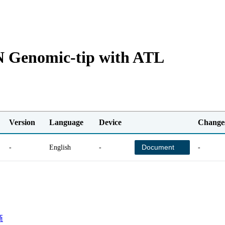
 Genomic-tip with ATL
Version
Language
Device
Change
Document
-
English
-
-
商