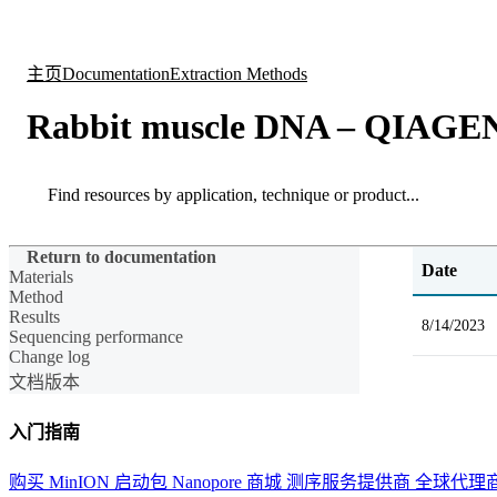
产品
应用领域
关于
主页
Documentation
Extraction Methods
Rabbit muscle DNA – QIAGEN
Search
Search
Return to documentation
Date
Materials
Method
Results
8/14/2023
Sequencing performance
Change log
文档版本
入门指南
购买 MinION 启动包
Nanopore 商城
测序服务提供商
全球代理