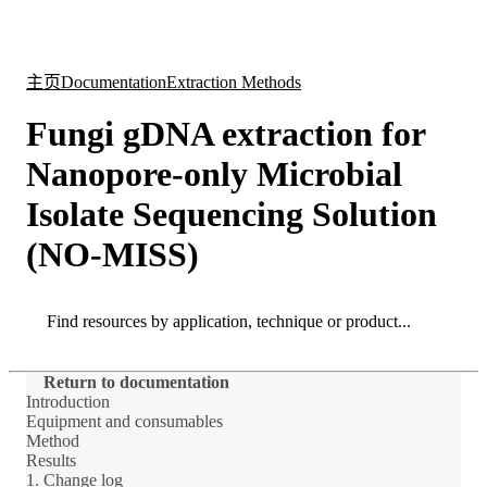
产
应用
关
Login
Search
View your cart
品
领域
于
主页
Documentation
Extraction Methods
Fungi gDNA extraction for
Nanopore-only Microbial
Isolate Sequencing Solution
(NO-MISS)
Search
Search
Return to documentation
Introduction
Equipment and consumables
Method
Results
1. Change log