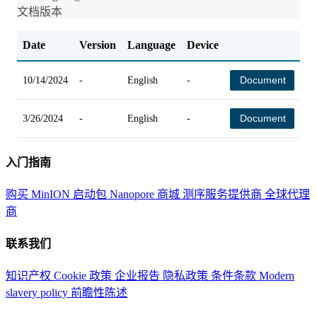
文档版本
Date
Version
Language
Device
C
Document
10/14/2024
-
English
-
-
Document
3/26/2024
-
English
-
-
入门指南
购买 MinION 启动包
Nanopore 商城
测序服务提供商
全球代理
商
联系我们
知识产权
Cookie 政策
企业报告
隐私政策
条件条款
Modern
slavery policy
前瞻性陈述