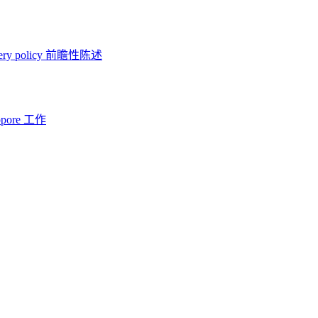
ery policy
前瞻性陈述
opore 工作