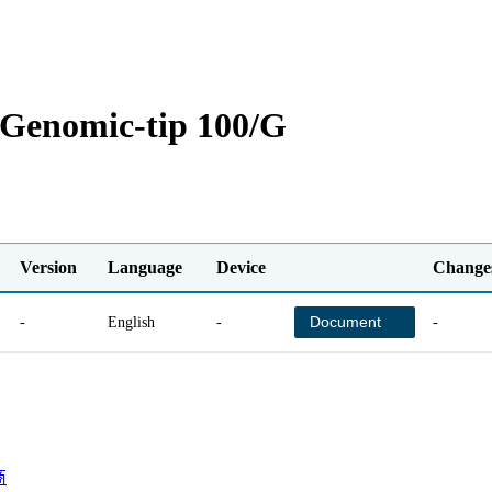
Genomic-tip 100/G
Version
Language
Device
Change
Document
-
English
-
-
商