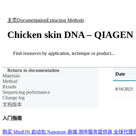
产品
应用领域
关于
主页
Documentation
Extraction Methods
Chicken skin DNA – QIAGEN 
Search
Search
Return to documentation
Date
Materials
Method
Results
8/16/2023
Sequencing performance
Change log
文档版本
入门指南
购买 MinION 启动包
Nanopore 商城
测序服务提供商
全球代理