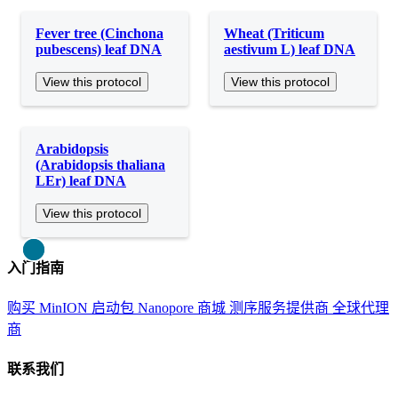
Fever tree (Cinchona
Wheat (Triticum
pubescens) leaf DNA
aestivum L) leaf DNA
View this protocol
View this protocol
Arabidopsis
(Arabidopsis thaliana
LEr) leaf DNA
View this protocol
Close
入门指南
购买 MinION 启动包
Nanopore 商城
测序服务提供商
全球代理
商
联系我们