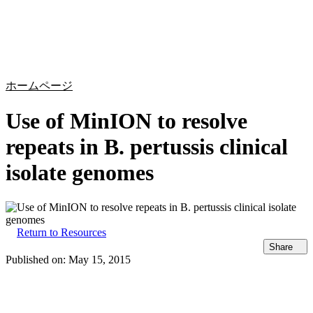
詳
アプ
細
製
リケ
を
Login
Search
View your cart
品
ーシ
表
ョン
示
ホームページ
Use of MinION to resolve
repeats in B. pertussis clinical
isolate genomes
Return to Resources
Share
Published on:
May 15, 2015