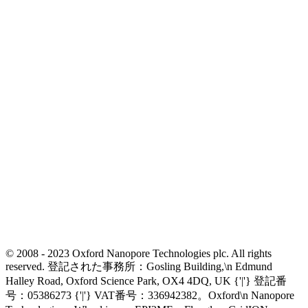
© 2008 - 2023 Oxford Nanopore Technologies plc. All rights
reserved. 登記された事務所：Gosling Building,\n Edmund
Halley Road, Oxford Science Park, OX4 4DQ, UK {'|'} 登記番
号：05386273 {'|'} VAT番号：336942382。Oxford\n Nanopore