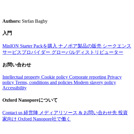
Authors:
Stefan Bagby
入門
MinION Starter Packを購入
ナノポア製品の販売
シークエンス
サービスプロバイダー
グローバルディストリビューター
お問い合わせ
Intellectual property
Cookie policy
Corporate reporting
Privacy
policy
Terms, conditions and policies
Modern slavery policy
Accessibility
Oxford Nanoporeについて
Contact us
経営陣
メディアリソース & お問い合わせ先
投資
家向け
Oxford Nanopore社で働く