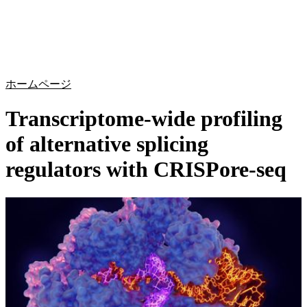
詳
アプ
細
製
リケ
を
Login
Search
View your cart
品
ーシ
表
ョン
示
ホームページ
Transcriptome-wide profiling
of alternative splicing
regulators with CRISPore-seq