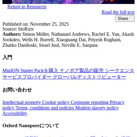
Return to Resources
Read the full text
Share
Published on:
November 25, 2025
Source:
bioRxiv
Authors:
Simon Müller, Nathanael Andrews, Rachel E. Yan, Akash
Sookdeo, Wells H. Burrell, Xiaoguang Dai, Priyesh Rughani,
Zharko Daniloski, Sissel Juul, Neville E. Sanjana
入門
MinION Starter Packを購入
ナノポア製品の販売
シークエンス
サービスプロバイダー
グローバルディストリビューター
お問い合わせ
Intellectual property
Cookie policy
Corporate reporting
Privacy
policy
Terms, conditions and policies
Modern slavery policy
Accessibility
Oxford Nanoporeについて