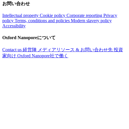
お問い合わせ
Intellectual property
Cookie policy
Corporate reporting
Privacy
policy
Terms, conditions and policies
Modern slavery policy
Accessibility
Oxford Nanoporeについて
Contact us
経営陣
メディアリソース & お問い合わせ先
投資
家向け
Oxford Nanopore社で働く