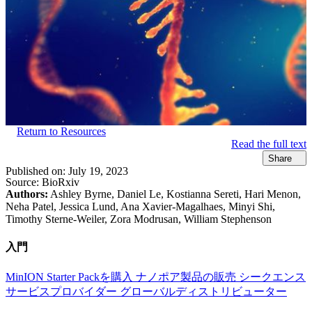
Return to Resources
Read the full text
Share
Published on:
July 19, 2023
Source:
BioRxiv
Authors:
Ashley Byrne, Daniel Le, Kostianna Sereti, Hari Menon,
Neha Patel, Jessica Lund, Ana Xavier-Magalhaes, Minyi Shi,
Timothy Sterne-Weiler, Zora Modrusan, William Stephenson
入門
MinION Starter Packを購入
ナノポア製品の販売
シークエンス
サービスプロバイダー
グローバルディストリビューター