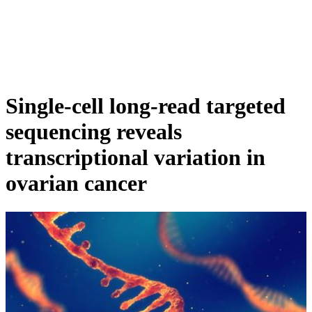
詳
アプ
細
製
リケ
を
Login
View your cart
品
ーシ
表
ョン
示
Single-cell long-read targeted
sequencing reveals
transcriptional variation in
ovarian cancer