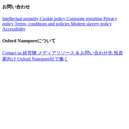
お問い合わせ
Intellectual property
Cookie policy
Corporate reporting
Privacy
policy
Terms, conditions and policies
Modern slavery policy
Accessibility
Oxford Nanoporeについて
Contact us
経営陣
メディアリソース & お問い合わせ先
投資
家向け
Oxford Nanopore社で働く