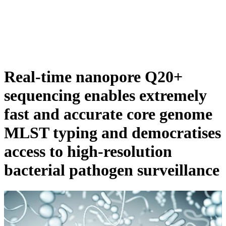
詳
アプ
細
製
リケ
を
Login
View your cart
品
ーシ
表
ョン
示
Real-time nanopore Q20+
sequencing enables extremely
fast and accurate core genome
MLST typing and democratises
access to high-resolution
bacterial pathogen surveillance