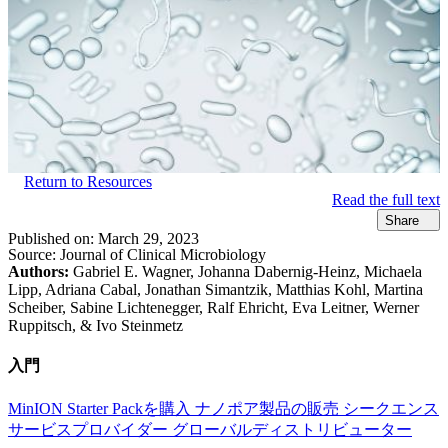
Return to Resources
Read the full text
Share
Published on:
March 29, 2023
Source:
Journal of Clinical Microbiology
Authors:
Gabriel E. Wagner, Johanna Dabernig-Heinz, Michaela
Lipp, Adriana Cabal, Jonathan Simantzik, Matthias Kohl, Martina
Scheiber, Sabine Lichtenegger, Ralf Ehricht, Eva Leitner, Werner
Ruppitsch, & Ivo Steinmetz
入門
MinION Starter Packを購入
ナノポア製品の販売
シークエンス
サービスプロバイダー
グローバルディストリビューター