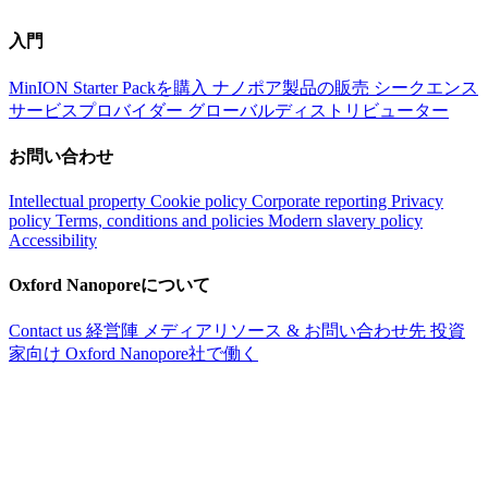
入門
MinION Starter Packを購入
ナノポア製品の販売
シークエンス
サービスプロバイダー
グローバルディストリビューター
お問い合わせ
Intellectual property
Cookie policy
Corporate reporting
Privacy
policy
Terms, conditions and policies
Modern slavery policy
Accessibility
Oxford Nanoporeについて
Contact us
経営陣
メディアリソース & お問い合わせ先
投資
家向け
Oxford Nanopore社で働く