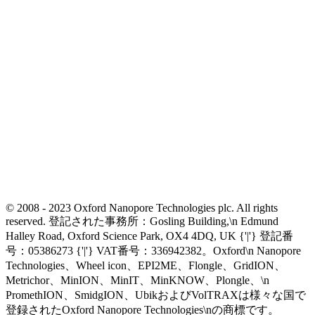
© 2008 - 2023 Oxford Nanopore Technologies plc. All rights
reserved. 登記された事務所：Gosling Building,\n Edmund
Halley Road, Oxford Science Park, OX4 4DQ, UK {'|'} 登記番
号：05386273 {'|'} VAT番号：336942382。Oxford\n Nanopore
Technologies、Wheel icon、EPI2ME、Flongle、GridION、
Metrichor、MinION、MinIT、MinKNOW、Plongle、\n
PromethION、SmidgION、UbikおよびVolTRAXは様々な国で
登録されたOxford Nanopore Technologies\nの商標です。