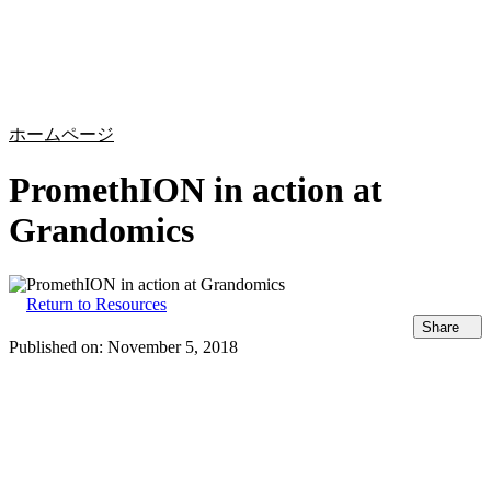
詳
アプ
細
製
リケ
を
Login
Search
View your cart
品
ーシ
表
ョン
示
ホームページ
PromethION in action at
Grandomics
Return to Resources
Share
Published on:
November 5, 2018