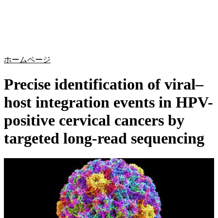
詳
アプ
細
製
リケ
を
Login
Search
View your cart
品
ーシ
表
ョン
示
ホームページ
Precise identification of viral–
host integration events in HPV-
positive cervical cancers by
targeted long-read sequencing