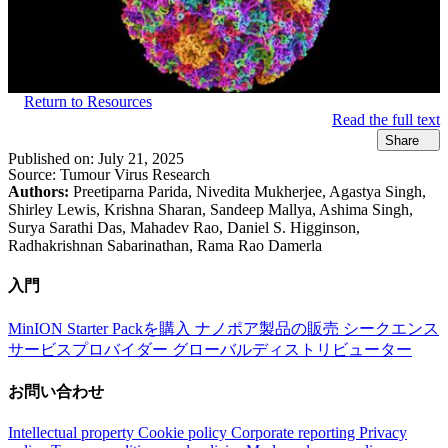
Return to Resources
Read the full text
Share
Published on:
July 21, 2025
Source:
Tumour Virus Research
Authors:
Preetiparna Parida, Nivedita Mukherjee, Agastya Singh,
Shirley Lewis, Krishna Sharan, Sandeep Mallya, Ashima Singh,
Surya Sarathi Das, Mahadev Rao, Daniel S. Higginson,
Radhakrishnan Sabarinathan, Rama Rao Damerla
入門
MinION Starter Packを購入
ナノポア製品の販売
シークエンス
サービスプロバイダー
グローバルディストリビューター
お問い合わせ
Intellectual property
Cookie policy
Corporate reporting
Privacy