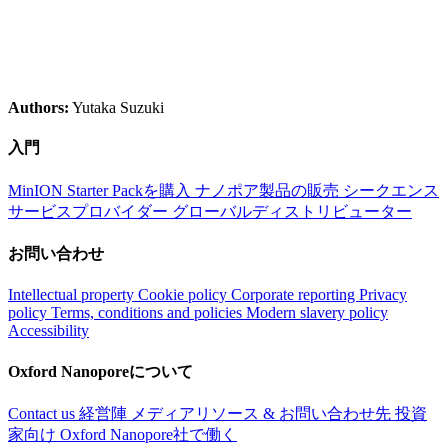
Authors:
Yutaka Suzuki
入門
MinION Starter Packを購入
ナノポア製品の販売
シークエンス
サービスプロバイダー
グローバルディストリビューター
お問い合わせ
Intellectual property
Cookie policy
Corporate reporting
Privacy
policy
Terms, conditions and policies
Modern slavery policy
Accessibility
Oxford Nanoporeについて
Contact us
経営陣
メディアリソース & お問い合わせ先
投資
家向け
Oxford Nanopore社で働く