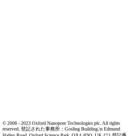
© 2008 - 2023 Oxford Nanopore Technologies plc. All rights
reserved. 登記された事務所：Gosling Building,\n Edmund
Halley Road, Oxford Science Park, OX4 4DQ, UK {'|'} 登記番