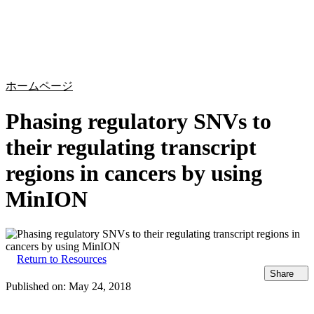
詳
アプ
細
製
リケ
を
Login
Search
View your cart
品
ーシ
表
ョン
示
ホームページ
Phasing regulatory SNVs to
their regulating transcript
regions in cancers by using
MinION
Return to Resources
Share
Published on:
May 24, 2018