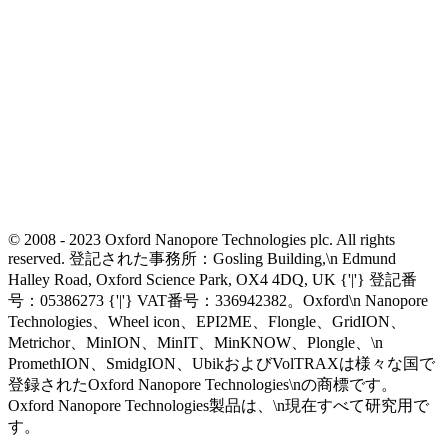
© 2008 - 2023 Oxford Nanopore Technologies plc. All rights
reserved. 登記された事務所：Gosling Building,\n Edmund
Halley Road, Oxford Science Park, OX4 4DQ, UK {'|'} 登記番
号：05386273 {'|'} VAT番号：336942382。Oxford\n Nanopore
Technologies、Wheel icon、EPI2ME、Flongle、GridION、
Metrichor、MinION、MinIT、MinKNOW、Plongle、\n
PromethION、SmidgION、UbikおよびVolTRAXは様々な国で
登録されたOxford Nanopore Technologies\nの商標です。
Oxford Nanopore Technologies製品は、\n現在すべて研究用で
す。