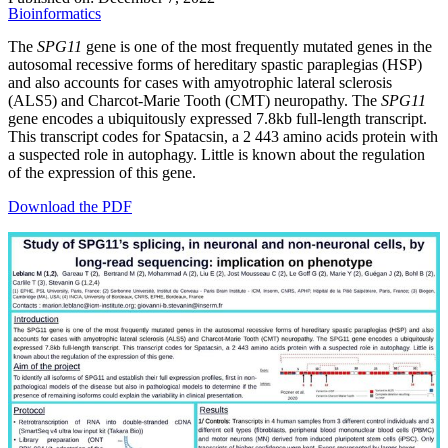
Bioinformatics
The
SPG11
gene is one of the most frequently mutated genes in the
autosomal recessive forms of hereditary spastic paraplegias (HSP)
and also accounts for cases with amyotrophic lateral sclerosis
(ALS5) and Charcot-Marie Tooth (CMT) neuropathy. The
SPG11
gene encodes a ubiquitously expressed 7.8kb full-length transcript.
This transcript codes for Spatacsin, a 2 443 amino acids protein with
a suspected role in autophagy. Little is known about the regulation
of the expression of this gene.
Download the PDF