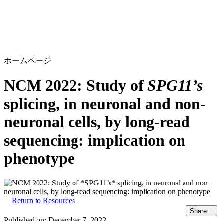
詳
アプ
細
製
リケ
を
Login
Search
View your cart
品
ーシ
表
ョン
示
ホームページ
NCM 2022: Study of
SPG11’s
splicing, in neuronal and non-
neuronal cells, by long-read
sequencing: implication on
phenotype
Return to Resources
Share
Published on:
December 7, 2022