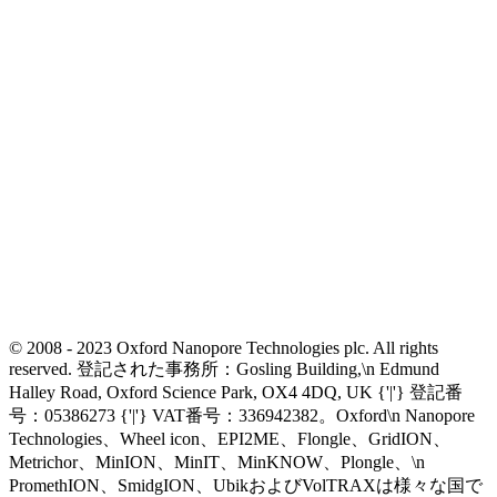
© 2008 - 2023 Oxford Nanopore Technologies plc. All rights
reserved. 登記された事務所：Gosling Building,\n Edmund
Halley Road, Oxford Science Park, OX4 4DQ, UK {'|'} 登記番
号：05386273 {'|'} VAT番号：336942382。Oxford\n Nanopore
Technologies、Wheel icon、EPI2ME、Flongle、GridION、
Metrichor、MinION、MinIT、MinKNOW、Plongle、\n
PromethION、SmidgION、UbikおよびVolTRAXは様々な国で