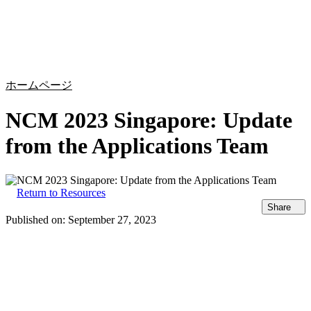
詳
アプ
細
製
リケ
を
Login
Search
View your cart
品
ーシ
表
ョン
示
ホームページ
NCM 2023 Singapore: Update
from the Applications Team
Return to Resources
Share
Published on:
September 27, 2023