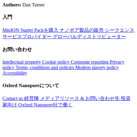
Authors:
Dan Turner
入門
MinION Starter Packを購入
ナノポア製品の販売
シークエンス
サービスプロバイダー
グローバルディストリビューター
お問い合わせ
Intellectual property
Cookie policy
Corporate reporting
Privacy
policy
Terms, conditions and policies
Modern slavery policy
Accessibility
Oxford Nanoporeについて
Contact us
経営陣
メディアリソース & お問い合わせ先
投資
家向け
Oxford Nanopore社で働く