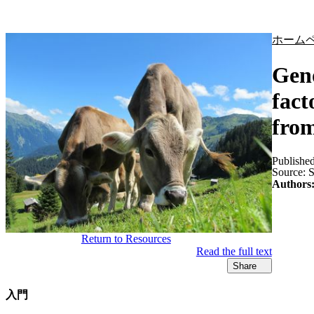
製品
アプリケーション
ホーム
Geno
fact
from
Publishe
Source:
S
Authors
Return to Resources
Read the full text
Share
入門