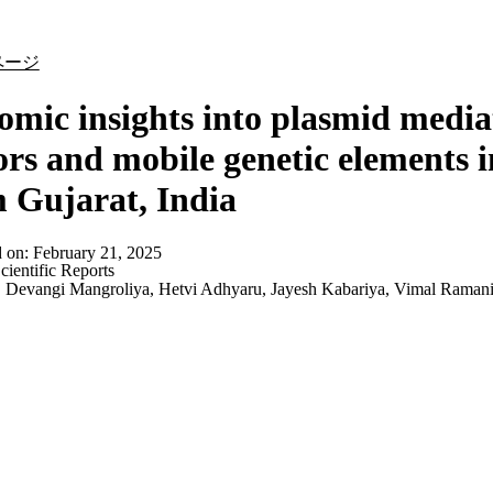
詳細を表示
ページ
mic insights into plasmid media
ors and mobile genetic elements 
 Gujarat, India
d on:
February 21, 2025
cientific Reports
:
Devangi Mangroliya, Hetvi Adhyaru, Jayesh Kabariya, Vimal Raman