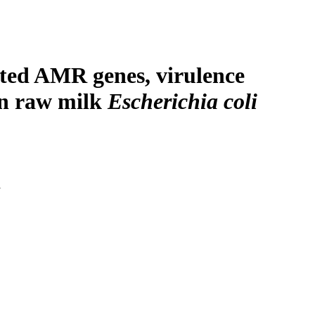
Login
Search
View your cart
ted AMR genes, virulence
in raw milk
Escherichia coli
i