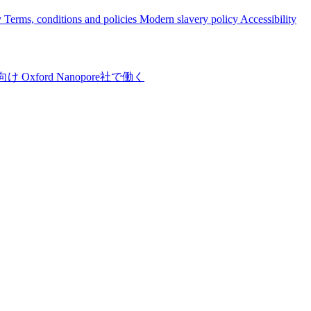
y
Terms, conditions and policies
Modern slavery policy
Accessibility
向け
Oxford Nanopore社で働く