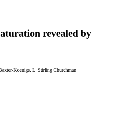
Login
Search
View your cart
aturation revealed by
axter-Koenigs, L. Stirling Churchman