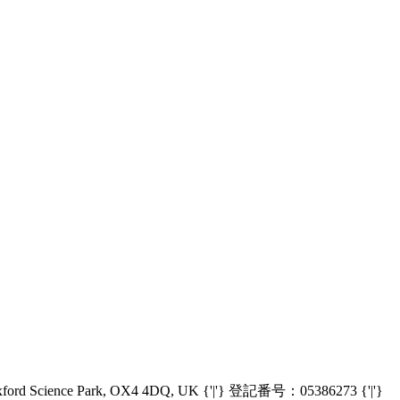
Oxford Science Park, OX4 4DQ, UK {'|'} 登記番号：05386273 {'|'}