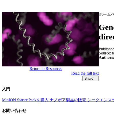
製品
アプリケーション
ホーム
Gene
dire
Publishe
Source:
b
Authors
Return to Resources
Read the full text
Share
入門
MinION Starter Packを購入
ナノポア製品の販売
シークエンス
お問い合わせ