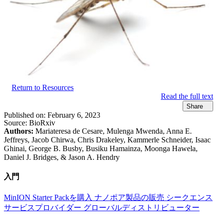
Return to Resources
Read the full text
Share
Published on:
February 6, 2023
Source:
BioRxiv
Authors:
Mariateresa de Cesare, Mulenga Mwenda, Anna E.
Jeffreys, Jacob Chirwa, Chris Drakeley, Kammerle Schneider, Isaac
Ghinai, George B. Busby, Busiku Hamainza, Moonga Hawela,
Daniel J. Bridges, & Jason A. Hendry
入門
MinION Starter Packを購入
ナノポア製品の販売
シークエンス
サービスプロバイダー
グローバルディストリビューター