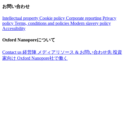
お問い合わせ
Intellectual property
Cookie policy
Corporate reporting
Privacy
policy
Terms, conditions and policies
Modern slavery policy
Accessibility
Oxford Nanoporeについて
Contact us
経営陣
メディアリソース & お問い合わせ先
投資
家向け
Oxford Nanopore社で働く