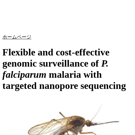
詳
アプ
細
製
リケ
を
Login
Search
View your cart
品
ーシ
表
ョン
示
ホームページ
Flexible and cost-effective
genomic surveillance of
P.
falciparum
malaria with
targeted nanopore sequencing