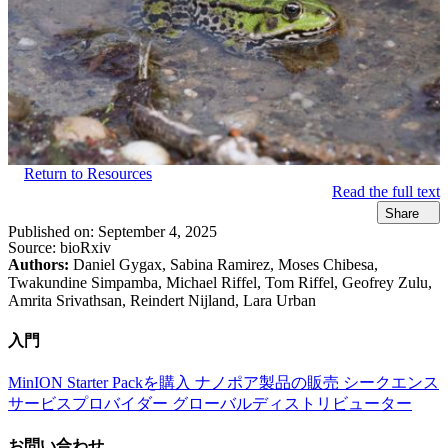
Return to Resources
Read the full text
Share
Published on:
September 4, 2025
Source:
bioRxiv
Authors:
Daniel Gygax, Sabina Ramirez, Moses Chibesa,
Twakundine Simpamba, Michael Riffel, Tom Riffel, Geofrey Zulu,
Amrita Srivathsan, Reindert Nijland, Lara Urban
入門
MinION Starter Packを購入
ナノポア製品の販売
シークエンス
サービスプロバイダー
グローバルディストリビューター
お問い合わせ