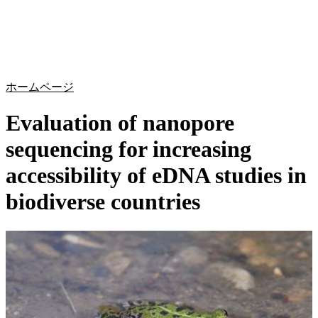
詳
アプ
細
製
リケ
を
Login
Search
View your cart
品
ーシ
表
ョン
示
ホームページ
Evaluation of nanopore
sequencing for increasing
accessibility of eDNA studies in
biodiverse countries