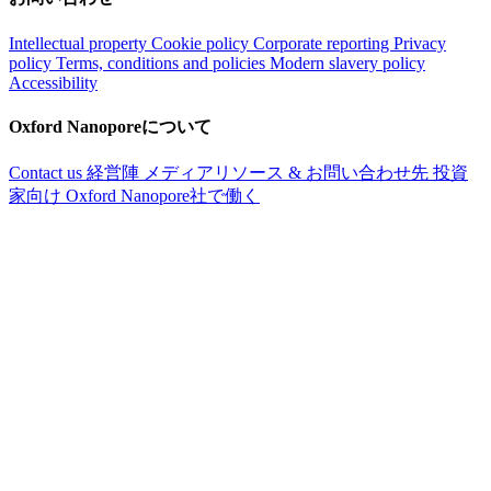
Intellectual property
Cookie policy
Corporate reporting
Privacy
policy
Terms, conditions and policies
Modern slavery policy
Accessibility
Oxford Nanoporeについて
Contact us
経営陣
メディアリソース & お問い合わせ先
投資
家向け
Oxford Nanopore社で働く