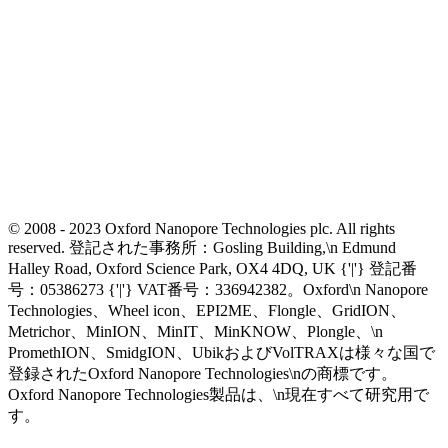
© 2008 - 2023 Oxford Nanopore Technologies plc. All rights
reserved. 登記された事務所：Gosling Building,\n Edmund
Halley Road, Oxford Science Park, OX4 4DQ, UK {'|'} 登記番
号：05386273 {'|'} VAT番号：336942382。Oxford\n Nanopore
Technologies、Wheel icon、EPI2ME、Flongle、GridION、
Metrichor、MinION、MinIT、MinKNOW、Plongle、\n
PromethION、SmidgION、UbikおよびVolTRAXは様々な国で
登録されたOxford Nanopore Technologies\nの商標です。
Oxford Nanopore Technologies製品は、\n現在すべて研究用で
す。
Select Language