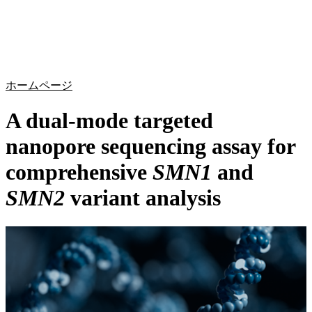
詳
アプ
細
製
リケ
を
Login
Search
View your cart
品
ーシ
表
ョン
示
ホームページ
A dual-mode targeted
nanopore sequencing assay for
comprehensive
SMN1
and
SMN2
variant analysis