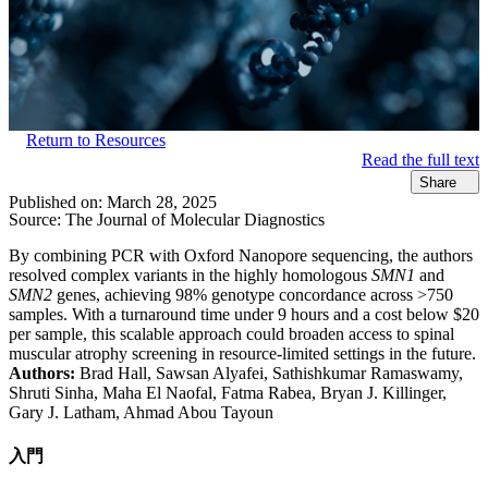
Return to Resources
Read the full text
Share
Published on:
March 28, 2025
Source:
The Journal of Molecular Diagnostics
By combining PCR with Oxford Nanopore sequencing, the authors
resolved complex variants in the highly homologous
SMN1
and
SMN2
genes, achieving 98% genotype concordance across >750
samples. With a turnaround time under 9 hours and a cost below $20
per sample, this scalable approach could broaden access to spinal
muscular atrophy screening in resource-limited settings in the future.
Authors:
Brad Hall, Sawsan Alyafei, Sathishkumar Ramaswamy,
Shruti Sinha, Maha El Naofal, Fatma Rabea, Bryan J. Killinger,
Gary J. Latham, Ahmad Abou Tayoun
入門