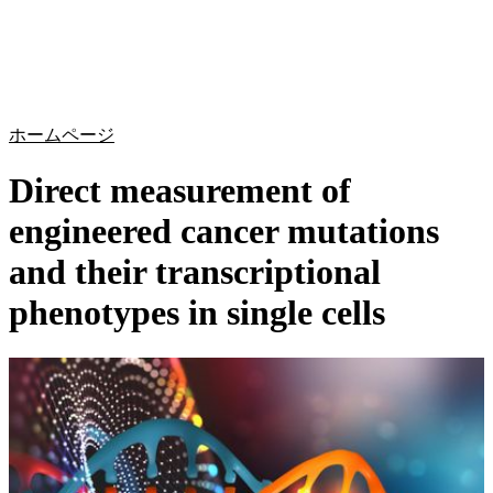
詳
アプ
細
製
リケ
を
Login
Search
View your cart
品
ーシ
表
ョン
示
ホームページ
Direct measurement of
engineered cancer mutations
and their transcriptional
phenotypes in single cells