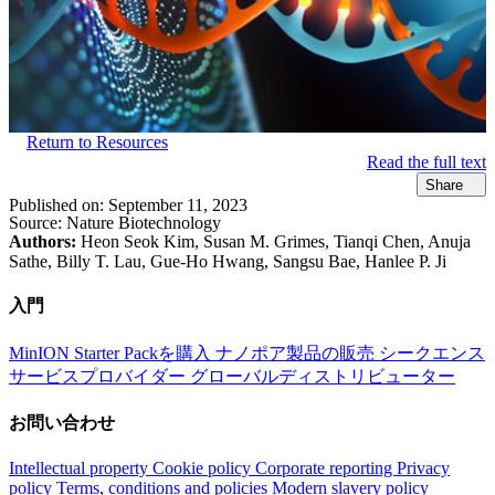
Return to Resources
Read the full text
Share
Published on:
September 11, 2023
Source:
Nature Biotechnology
Authors:
Heon Seok Kim, Susan M. Grimes, Tianqi Chen, Anuja
Sathe, Billy T. Lau, Gue-Ho Hwang, Sangsu Bae, Hanlee P. Ji
入門
MinION Starter Packを購入
ナノポア製品の販売
シークエンス
サービスプロバイダー
グローバルディストリビューター
お問い合わせ
Intellectual property
Cookie policy
Corporate reporting
Privacy
policy
Terms, conditions and policies
Modern slavery policy