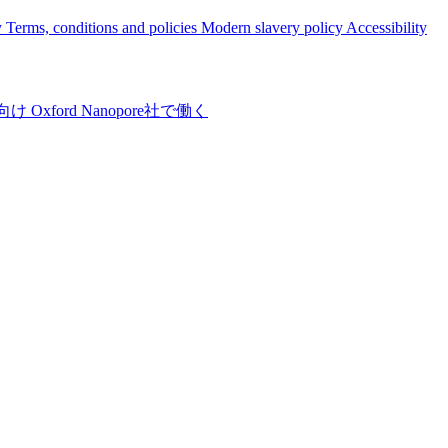
y
Terms, conditions and policies
Modern slavery policy
Accessibility
向け
Oxford Nanopore社で働く