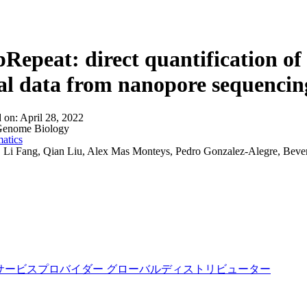
詳細を表示
Repeat: direct quantification of
al data from nanopore sequencin
d on:
April 28, 2022
enome Biology
atics
:
Li Fang, Qian Liu, Alex Mas Monteys, Pedro Gonzalez-Alegre, Beve
サービスプロバイダー
グローバルディストリビューター