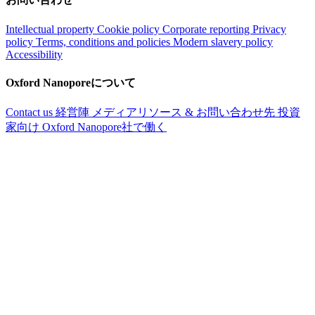
Intellectual property
Cookie policy
Corporate reporting
Privacy
policy
Terms, conditions and policies
Modern slavery policy
Accessibility
Oxford Nanoporeについて
Contact us
経営陣
メディアリソース & お問い合わせ先
投資
家向け
Oxford Nanopore社で働く