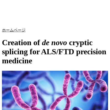
詳
アプ
細
製
リケ
を
Login
Search
View your cart
品
ーシ
表
ョン
示
ホームページ
Creation of
de novo
cryptic
splicing for ALS/FTD precision
medicine