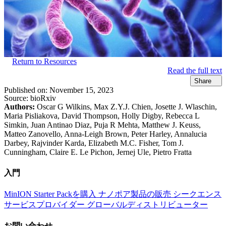
Return to Resources
Read the full text
Share
Published on:
November 15, 2023
Source:
bioRxiv
Authors:
Oscar G Wilkins, Max Z.Y.J. Chien, Josette J. Wlaschin,
Maria Pisliakova, David Thompson, Holly Digby, Rebecca L
Simkin, Juan Antinao Diaz, Puja R Mehta, Matthew J. Keuss,
Matteo Zanovello, Anna-Leigh Brown, Peter Harley, Annalucia
Darbey, Rajvinder Karda, Elizabeth M.C. Fisher, Tom J.
Cunningham, Claire E. Le Pichon, Jernej Ule, Pietro Fratta
入門
MinION Starter Packを購入
ナノポア製品の販売
シークエンス
サービスプロバイダー
グローバルディストリビューター
お問い合わせ