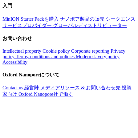
入門
MinION Starter Packを購入
ナノポア製品の販売
シークエンス
サービスプロバイダー
グローバルディストリビューター
お問い合わせ
Intellectual property
Cookie policy
Corporate reporting
Privacy
policy
Terms, conditions and policies
Modern slavery policy
Accessibility
Oxford Nanoporeについて
Contact us
経営陣
メディアリソース & お問い合わせ先
投資
家向け
Oxford Nanopore社で働く