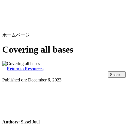
詳
アプ
細
製
リケ
を
Login
Search
View your cart
品
ーシ
表
ョン
示
ホームページ
Covering all bases
Return to Resources
Share
Published on:
December 6, 2023
Authors:
Sissel Juul