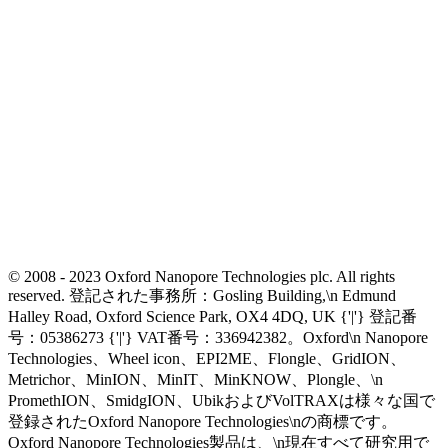
© 2008 - 2023 Oxford Nanopore Technologies plc. All rights
reserved. 登記された事務所：Gosling Building,\n Edmund
Halley Road, Oxford Science Park, OX4 4DQ, UK {'|'} 登記番
号：05386273 {'|'} VAT番号：336942382。Oxford\n Nanopore
Technologies、Wheel icon、EPI2ME、Flongle、GridION、
Metrichor、MinION、MinIT、MinKNOW、Plongle、\n
PromethION、SmidgION、UbikおよびVolTRAXは様々な国で
登録されたOxford Nanopore Technologies\nの商標です。
Oxford Nanopore Technologies製品は、\n現在すべて研究用で