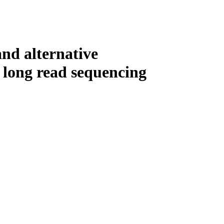
Login
Search
View your cart
and alternative
 long read sequencing