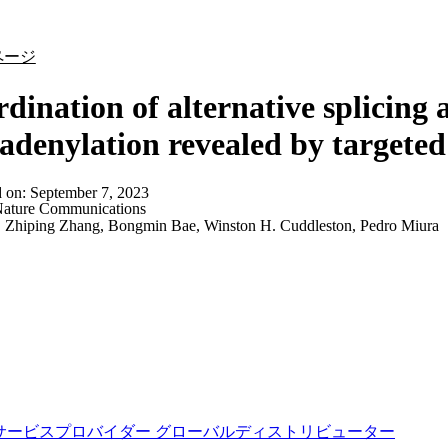
詳細を表示
ページ
dination of alternative splicing 
adenylation revealed by targeted
d on:
September 7, 2023
ature Communications
:
Zhiping Zhang, Bongmin Bae, Winston H. Cuddleston, Pedro Miura
サービスプロバイダー
グローバルディストリビューター