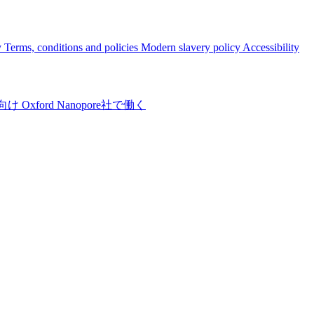
y
Terms, conditions and policies
Modern slavery policy
Accessibility
向け
Oxford Nanopore社で働く