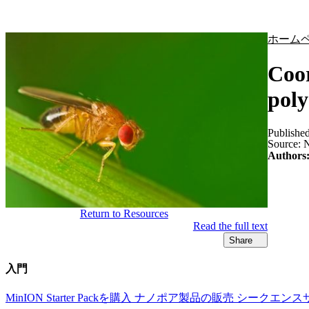
製品
アプリケーション
ホーム
Coor
poly
Publishe
Source:
N
Authors
Return to Resources
Read the full text
Share
入門
MinION Starter Packを購入
ナノポア製品の販売
シークエンス