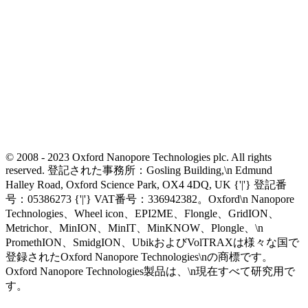
© 2008 - 2023 Oxford Nanopore Technologies plc. All rights
reserved. 登記された事務所：Gosling Building,\n Edmund
Halley Road, Oxford Science Park, OX4 4DQ, UK {'|'} 登記番
号：05386273 {'|'} VAT番号：336942382。Oxford\n Nanopore
Technologies、Wheel icon、EPI2ME、Flongle、GridION、
Metrichor、MinION、MinIT、MinKNOW、Plongle、\n
PromethION、SmidgION、UbikおよびVolTRAXは様々な国で
登録されたOxford Nanopore Technologies\nの商標です。
Oxford Nanopore Technologies製品は、\n現在すべて研究用で
す。
Select Language