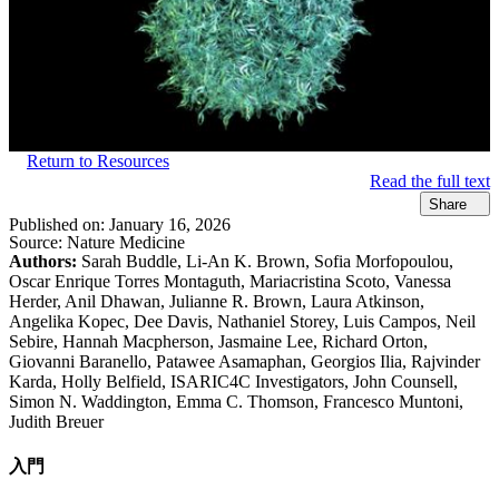
Return to Resources
Read the full text
Share
Published on:
January 16, 2026
Source:
Nature Medicine
Authors:
Sarah Buddle, Li-An K. Brown, Sofia Morfopoulou,
Oscar Enrique Torres Montaguth, Mariacristina Scoto, Vanessa
Herder, Anil Dhawan, Julianne R. Brown, Laura Atkinson,
Angelika Kopec, Dee Davis, Nathaniel Storey, Luis Campos, Neil
Sebire, Hannah Macpherson, Jasmaine Lee, Richard Orton,
Giovanni Baranello, Patawee Asamaphan, Georgios Ilia, Rajvinder
Karda, Holly Belfield, ISARIC4C Investigators, John Counsell,
Simon N. Waddington, Emma C. Thomson, Francesco Muntoni,
Judith Breuer
入門