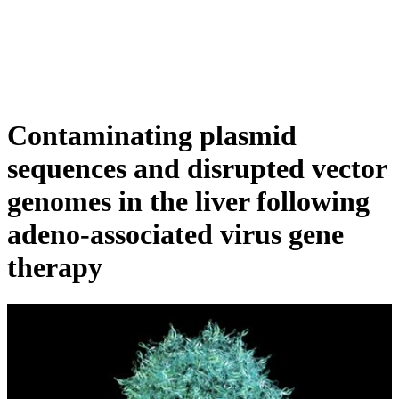
詳
アプ
細
製
リケ
を
Login
View your cart
品
ーシ
表
ョン
示
Contaminating plasmid
sequences and disrupted vector
genomes in the liver following
adeno-associated virus gene
therapy