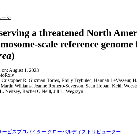
詳細を表示
ページ
erving a threatened North Amer
mosome-scale reference genome f
rea
)
d on:
August 1, 2023
ioRxiv
:
Cristopher R. Guzman-Torres, Emily Trybulec, Hannah LeVasseur, Har
 Martin Williams, Jeanne Romero-Severson, Sean Hoban, Keith Woeste,
L. Neitzey, Rachel O'Neill, Jill L. Wegrzyn
サービスプロバイダー
グローバルディストリビューター