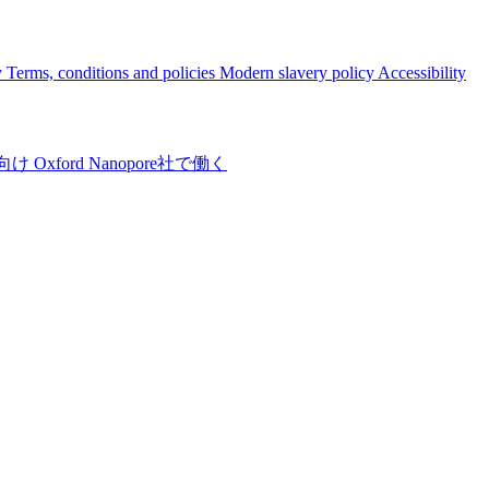
y
Terms, conditions and policies
Modern slavery policy
Accessibility
向け
Oxford Nanopore社で働く