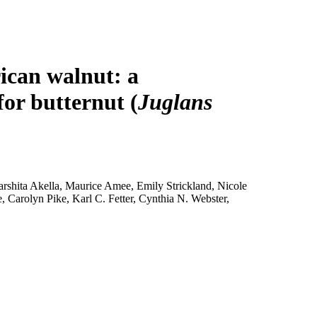
Login
Search
View your cart
ican walnut: a
or butternut (
Juglans
shita Akella, Maurice Amee, Emily Strickland, Nicole
 Carolyn Pike, Karl C. Fetter, Cynthia N. Webster,