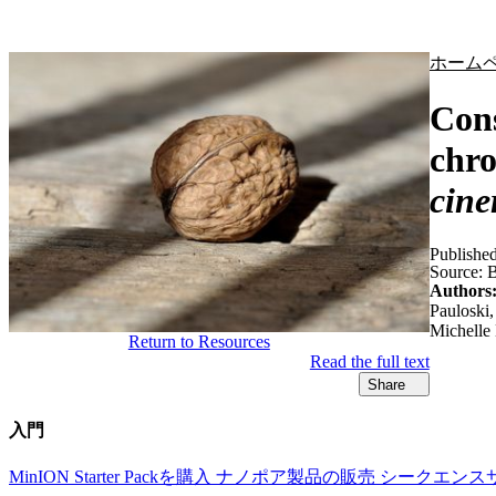
製品
アプリケーション
ホーム
Cons
chro
cine
Publishe
Source:
B
Authors
Pauloski,
Michelle 
Return to Resources
Read the full text
Share
入門
MinION Starter Packを購入
ナノポア製品の販売
シークエンス