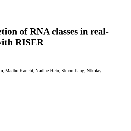
Login
Search
View your cart
tion of RNA classes in real-
with RISER
, Madhu Kanchi, Nadine Hein, Simon Jiang, Nikolay