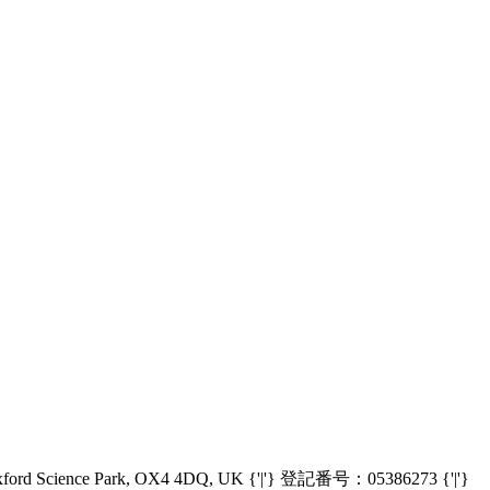
Oxford Science Park, OX4 4DQ, UK {'|'} 登記番号：05386273 {'|'}