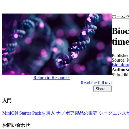
製品
アプリケーション
ホーム
Bioc
time
Publishe
Source:
N
Bioinform
Authors
Shirokik
Return to Resources
Read the full text
Share
入門
MinION Starter Packを購入
ナノポア製品の販売
シークエンス
お問い合わせ