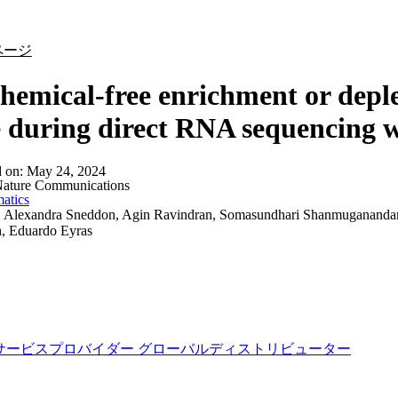
詳細を表示
ページ
hemical-free enrichment or deple
 during direct RNA sequencing 
d on:
May 24, 2024
ature Communications
atics
:
Alexandra Sneddon, Agin Ravindran, Somasundhari Shanmuganandam
h, Eduardo Eyras
サービスプロバイダー
グローバルディストリビューター