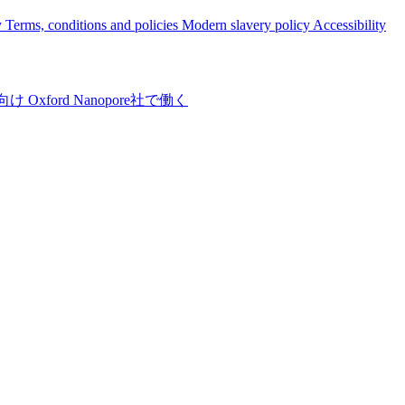
y
Terms, conditions and policies
Modern slavery policy
Accessibility
向け
Oxford Nanopore社で働く