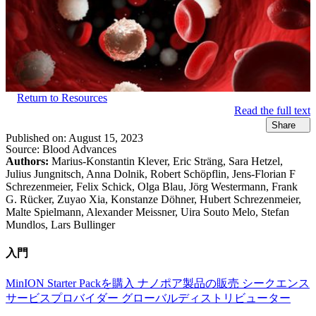
Return to Resources
Read the full text
Share
Published on:
August 15, 2023
Source:
Blood Advances
Authors:
Marius-Konstantin Klever, Eric Sträng, Sara Hetzel,
Julius Jungnitsch, Anna Dolnik, Robert Schöpflin, Jens-Florian F
Schrezenmeier, Felix Schick, Olga Blau, Jörg Westermann, Frank
G. Rücker, Zuyao Xia, Konstanze Döhner, Hubert Schrezenmeier,
Malte Spielmann, Alexander Meissner, Uira Souto Melo, Stefan
Mundlos, Lars Bullinger
入門
MinION Starter Packを購入
ナノポア製品の販売
シークエンス
サービスプロバイダー
グローバルディストリビューター