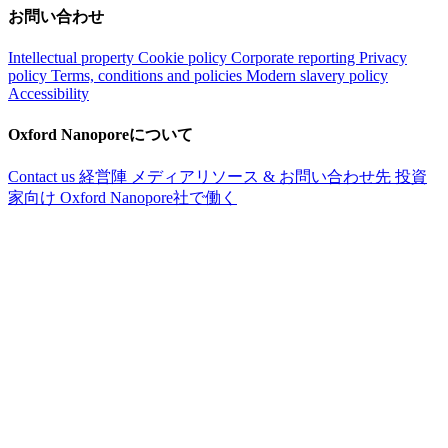
お問い合わせ
Intellectual property
Cookie policy
Corporate reporting
Privacy
policy
Terms, conditions and policies
Modern slavery policy
Accessibility
Oxford Nanoporeについて
Contact us
経営陣
メディアリソース & お問い合わせ先
投資
家向け
Oxford Nanopore社で働く