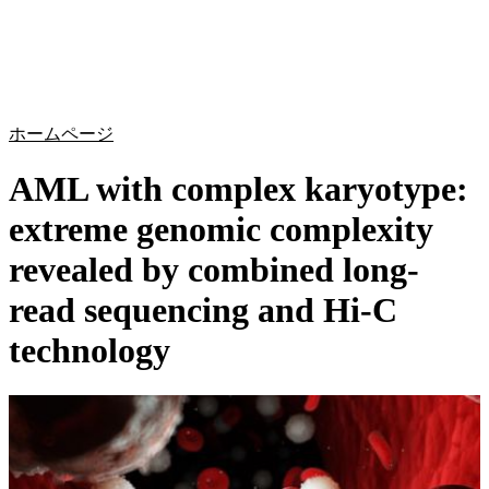
詳
アプ
細
製
リケ
を
Login
Search
View your cart
品
ーシ
表
ョン
示
ホームページ
AML with complex karyotype:
extreme genomic complexity
revealed by combined long-
read sequencing and Hi-C
technology