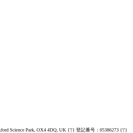
Oxford Science Park, OX4 4DQ, UK {'|'} 登記番号：05386273 {'|'}