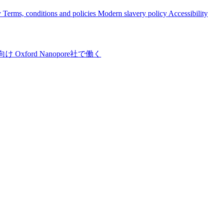
y
Terms, conditions and policies
Modern slavery policy
Accessibility
向け
Oxford Nanopore社で働く