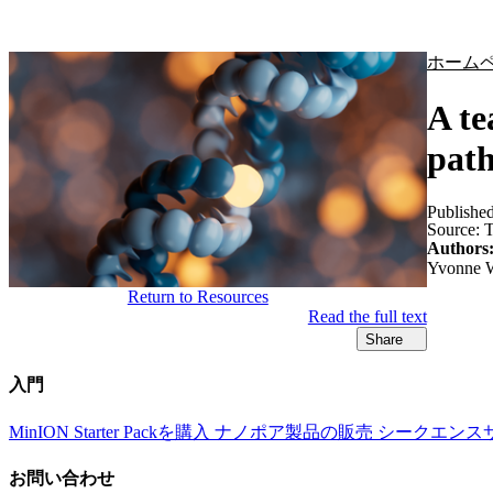
製品
アプリケーション
ホーム
A te
path
Publishe
Source:
T
Authors
Yvonne W
Return to Resources
Read the full text
Share
入門
MinION Starter Packを購入
ナノポア製品の販売
シークエンス
お問い合わせ