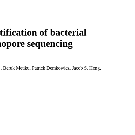
Login
Search
View your cart
ification of bacterial
anopore sequencing
j, Beruk Metiku, Patrick Demkowicz, Jacob S. Heng,