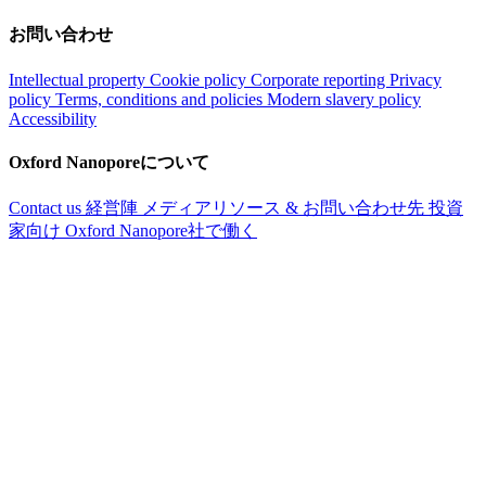
お問い合わせ
Intellectual property
Cookie policy
Corporate reporting
Privacy
policy
Terms, conditions and policies
Modern slavery policy
Accessibility
Oxford Nanoporeについて
Contact us
経営陣
メディアリソース & お問い合わせ先
投資
家向け
Oxford Nanopore社で働く