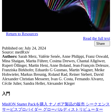
Return to Resources
Read the full text
Share
Published on:
July 24, 2024
Source:
medRxiv
Authors:
Sarah Merz, Valérie Senée, Anne Philippi, Franz Oswald,
Mina Shaigan, Marita Führer, Cosima Drewes, Chantal Allgöwer,
Rupert Öllinger, Martin Heni, Anne Boland, Jean-François Deleuze,
Franziska Birkhofer, Eduardo G Gusmao, Martin Wagner, Meike
Hohwieler, Markus Breunig, Roland Rad, Reiner Siebert, David
Alexander Christian Messerer, Ivan G. Costa, Fernando Alvarez,
Cécile Julier, Sandra Heller, Alexander Kleger
入門
MinION Starter Packを購入
ナノポア製品の販売
シークエンス
サービスプロバイダー
グローバルディストリビューター