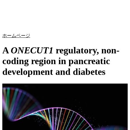
詳
アプ
細
製
リケ
を
Login
Search
View your cart
品
ーシ
表
ョン
示
ホームページ
A
ONECUT1
regulatory, non-
coding region in pancreatic
development and diabetes