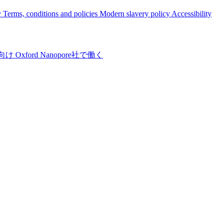
y
Terms, conditions and policies
Modern slavery policy
Accessibility
向け
Oxford Nanopore社で働く