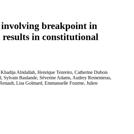
Login
Search
View your cart
 involving breakpoint in
results in constitutional
 Khadija Abidallah, Henrique Tenreiro, Catherine Dubois
l, Sylvain Baulande, Séverine Adams, Audrey Remenieras,
r Renault, Lisa Golmard, Emmanuelle Fourme, Julien