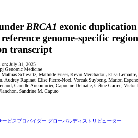
詳細を表示
ounder
BRCA1
exonic duplication
reference genome-specific region 
on transcript
d on:
July 31, 2025
pj Genomic Medicine
:
Mathias Schwartz, Mathilde Filser, Kevin Merchadou, Elisa Lemaitre,
n, Audrey Rapinat, Elise Pierre-Noel, Voreak Suybeng, Marion Espene
enaud, Camille Aucouturier, Capucine Delnatte, Céline Garrec, Victo
Planchon, Sandrine M. Caputo
サービスプロバイダー
グローバルディストリビューター