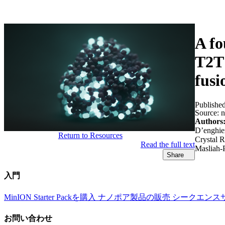
製品
アプリケーション
A f
T2T 
fusi
Publishe
Source:
n
Authors
D’enghie
Return to Resources
Crystal R
Read the full text
Masliah-
Share
入門
MinION Starter Packを購入
ナノポア製品の販売
シークエンス
お問い合わせ