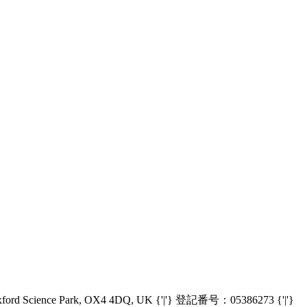
Oxford Science Park, OX4 4DQ, UK {'|'} 登記番号：05386273 {'|'}