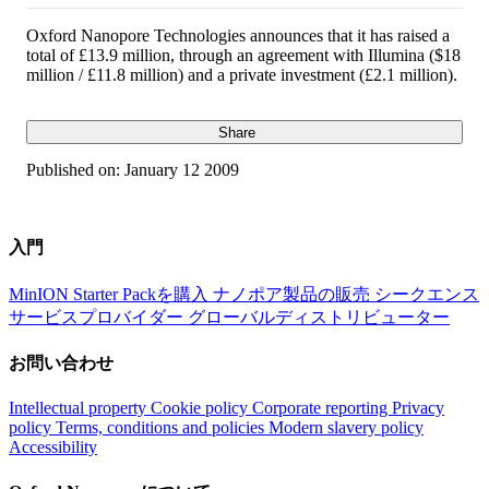
Oxford Nanopore Technologies announces that it has raised a
total of £13.9 million, through an agreement with Illumina ($18
million / £11.8 million) and a private investment (£2.1 million).
Share
Published on:
January 12 2009
入門
MinION Starter Packを購入
ナノポア製品の販売
シークエンス
サービスプロバイダー
グローバルディストリビューター
お問い合わせ
Intellectual property
Cookie policy
Corporate reporting
Privacy
policy
Terms, conditions and policies
Modern slavery policy
Accessibility