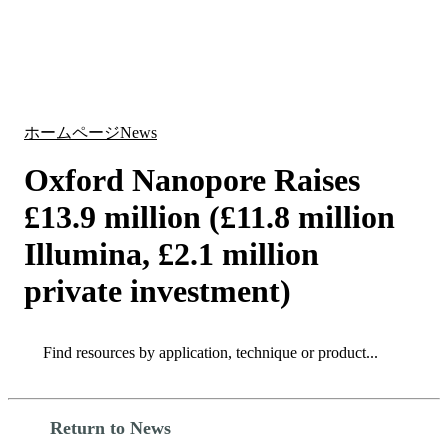
詳
アプ
細
製
リケ
を
Login
Search
View your cart
品
ーシ
表
ョン
示
ホームページ
News
Oxford Nanopore Raises
£13.9 million (£11.8 million
Illumina, £2.1 million
private investment)
Search
Search
Return to News