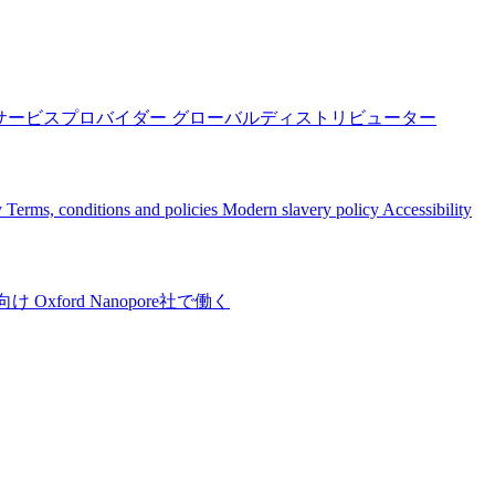
サービスプロバイダー
グローバルディストリビューター
y
Terms, conditions and policies
Modern slavery policy
Accessibility
向け
Oxford Nanopore社で働く