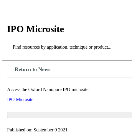
製品
アプリケーション
IPO Microsite
Search
Search
Return to News
Access the Oxford Nanopore IPO microsite.
IPO Microsite
Published on:
September 9 2021