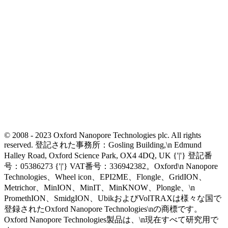
© 2008 - 2023 Oxford Nanopore Technologies plc. All rights
reserved. 登記された事務所：Gosling Building,\n Edmund
Halley Road, Oxford Science Park, OX4 4DQ, UK {'|'} 登記番
号：05386273 {'|'} VAT番号：336942382。Oxford\n Nanopore
Technologies、Wheel icon、EPI2ME、Flongle、GridION、
Metrichor、MinION、MinIT、MinKNOW、Plongle、\n
PromethION、SmidgION、UbikおよびVolTRAXは様々な国で
登録されたOxford Nanopore Technologies\nの商標です。
Oxford Nanopore Technologies製品は、\n現在すべて研究用で