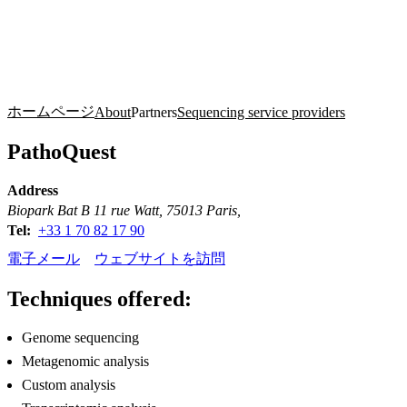
詳
アプ
細
製
リケ
を
Login
Search
View your cart
品
ーシ
表
ョン
示
ホームページ
About
Partners
Sequencing service providers
PathoQuest
Address
Biopark Bat B 11 rue Watt, 75013 Paris,
Tel:
+33 1 70 82 17 90
電子メール
ウェブサイトを訪問
Techniques offered:
Genome sequencing
Metagenomic analysis
Custom analysis