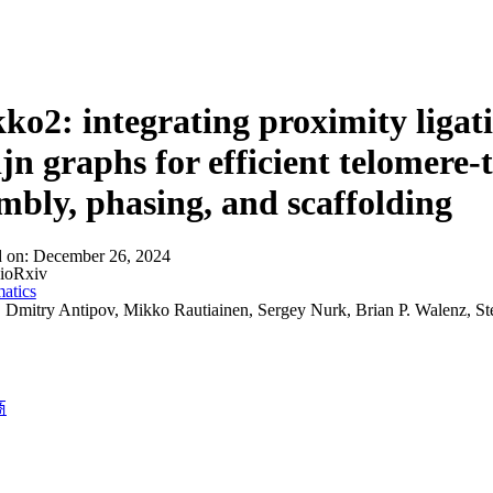
ko2: integrating proximity ligat
jn graphs for efficient telomere
mbly, phasing, and scaffolding
d on:
December 26, 2024
ioRxiv
atics
:
Dmitry Antipov, Mikko Rautiainen, Sergey Nurk, Brian P. Walenz, St
商