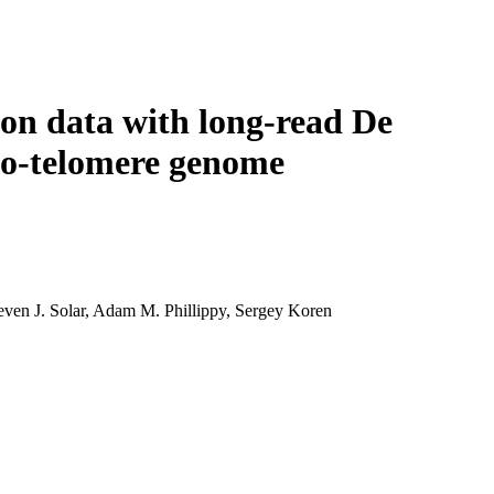
Login
Search
View your cart
ion data with long-read De
-to-telomere genome
even J. Solar, Adam M. Phillippy, Sergey Koren