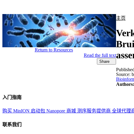
产品
应用领域
关于
主页
Verk
Brui
Return to Resources
asse
Read the full text
Share
Publishe
Source:
b
Bioinform
Authors
入门指南
购买 MinION 启动包
Nanopore 商城
测序服务提供商
全球代理
联系我们