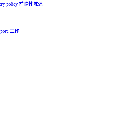
ery policy
前瞻性陈述
opore 工作