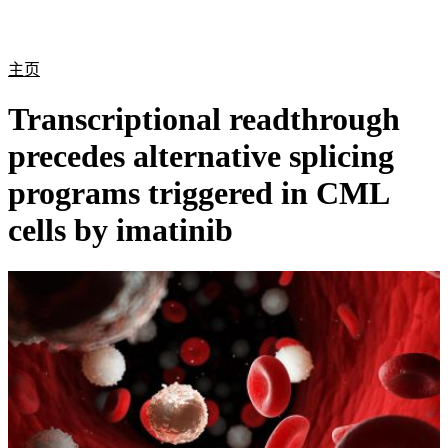
产
应用
关
Login
Search
View your cart
品
领域
于
主页
Transcriptional readthrough
precedes alternative splicing
programs triggered in CML
cells by imatinib