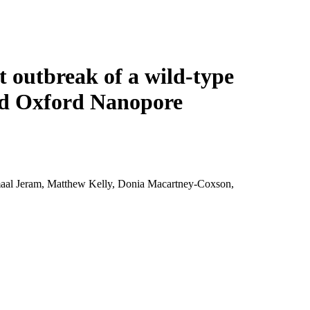
Login
Search
View your cart
t outbreak of a wild-type
ed Oxford Nanopore
aal Jeram, Matthew Kelly, Donia Macartney-Coxson,