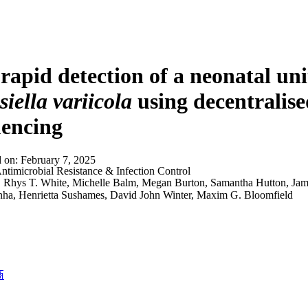
rapid detection of a neonatal uni
siella variicola
using decentralis
uencing
d on:
February 7, 2025
ntimicrobial Resistance & Infection Control
:
Rhys T. White, Michelle Balm, Megan Burton, Samantha Hutton, Jam
nha, Henrietta Sushames, David John Winter, Maxim G. Bloomfield
商