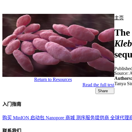
产品
应用领域
关于
主页
The 
Kleb
seq
Publishe
Source:
A
Authors
Return to Resources
Tanya Si
Read the full text
Share
入门指南
购买 MinION 启动包
Nanopore 商城
测序服务提供商
全球代理
联系我们